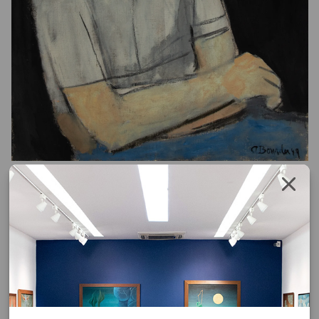
Aldo Bonadei
Figura Sentada
óleo sobre tela
1947
72 x 58,2 cm
assinatura inf. dir.
Solicite o orçamento da obra clicando no botão abaixo, após
confirmar o pedido de solicitação a resposta será enviada por email.