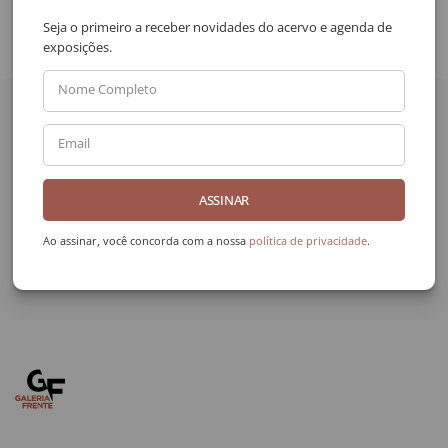
Seja o primeiro a receber novidades do acervo e agenda de
exposições.
Quer receber novidades
Nome Completo
da Galeria Frente?
Email
Nome Completo
ASSINAR
Email
Ao assinar, você concorda com a nossa
política de privacidade
.
ENVIAR