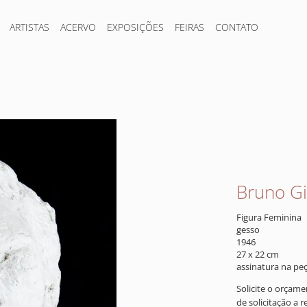
ARTISTAS
ACERVO
EXPOSIÇÕES
FEIRAS
CONTATO
Bruno Gi
Figura Feminina
gesso
1946
27 x 22 cm
assinatura na pe
Solicite o orçam
de solicitação a 