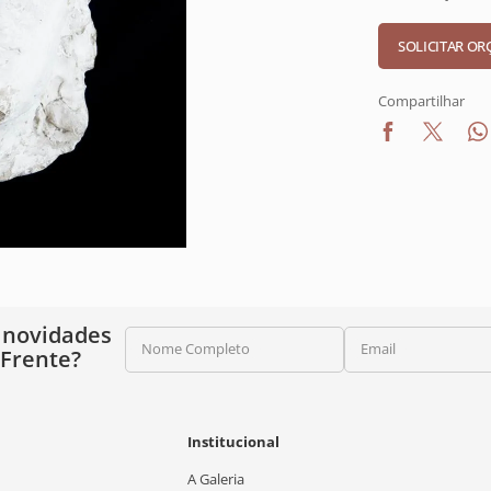
Compartilhar
 novidades
Nome Completo
Email
 Frente?
Institucional
A Galeria