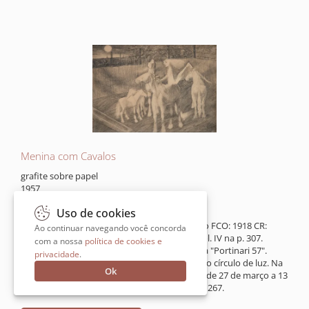
Menina com Cavalos
grafite sobre papel
1957
35 x 50 cm
Uso de cookies
assinatura inf. dir.
Catalogada no Projeto Portinari sob o registro FCO: 1918 CR:
Ao continuar navegando você concorda
4232. Reproduzido no Raisonné do Artista, Vol. IV na p. 307.
com a nossa
política de cookies e
Assinada e datada na metade inferior à direita "Portinari 57".
privacidade
.
Participou da exposição: Candido Portinari. No círculo de luz. Na
Ok
asa do sol, com curadoria de Jacob Klintowitz de 27 de março a 13
de maio de 2023, Galeria Frente, São Paulo. p. 267.