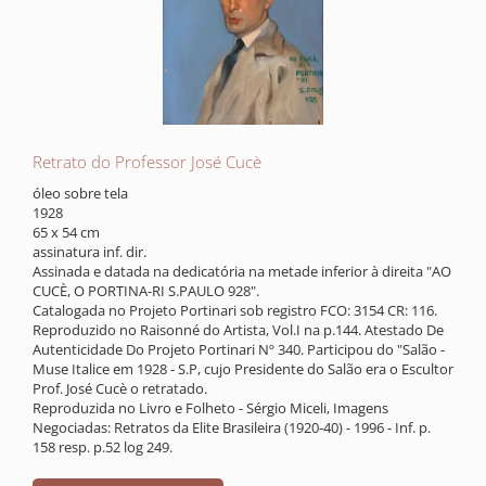
Retrato do Professor José Cucè
óleo sobre tela
1928
65 x 54 cm
assinatura inf. dir.
Assinada e datada na dedicatória na metade inferior à direita "AO
CUCÈ, O PORTINA-RI S.PAULO 928".
Catalogada no Projeto Portinari sob registro FCO: 3154 CR: 116.
Reproduzido no Raisonné do Artista, Vol.I na p.144. Atestado De
Autenticidade Do Projeto Portinari Nº 340. Participou do "Salão -
Muse Italice em 1928 - S.P, cujo Presidente do Salão era o Escultor
Prof. José Cucè o retratado.
Reproduzida no Livro e Folheto - Sérgio Miceli, Imagens
Negociadas: Retratos da Elite Brasileira (1920-40) - 1996 - Inf. p.
158 resp. p.52 log 249.