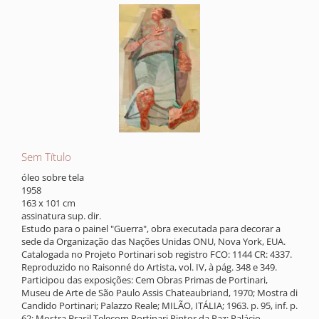
Sem Título
óleo sobre tela
1958
163 x 101 cm
assinatura sup. dir.
Estudo para o painel "Guerra", obra executada para decorar a
sede da Organização das Nações Unidas ONU, Nova York, EUA.
Catalogada no Projeto Portinari sob registro FCO: 1144 CR: 4337.
Reproduzido no Raisonné do Artista, vol. IV, à pág. 348 e 349.
Participou das exposições: Cem Obras Primas de Portinari,
Museu de Arte de São Paulo Assis Chateaubriand, 1970; Mostra di
Candido Portinari; Palazzo Reale; MILÃO, ITÁLIA; 1963. p. 95, inf. p.
62; Mostra Brasil Telecom Portinari Pintor da Paz; Palácio