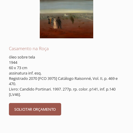
Casamento na Roça
óleo sobre tela
1944
60 x 73 cm
assinatura inf. esq.
Registrado 2070 [FCO 3975] Catálogo Raisonné, Vol. II, p. 469 e
470.
Livro: Candido Portinari. 1997. 277p. rp. color. p141, inf. p.140
[LV46].