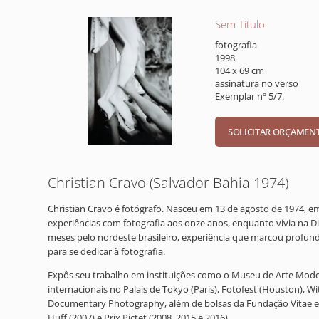
Sem Título
fotografia
1998
104 x 69 cm
assinatura no verso
Exemplar nº 5/7.
Christian Cravo (Salvador Bahia 1974)
Christian Cravo é fotógrafo. Nasceu em 13 de agosto de 1974, em 
experiências com fotografia aos onze anos, enquanto vivia na Di
meses pelo nordeste brasileiro, experiência que marcou profund
para se dedicar à fotografia.
Expôs seu trabalho em instituições como o Museu de Arte Moder
internacionais no Palais de Tokyo (Paris), Fotofest (Houston), 
Documentary Photography, além de bolsas da Fundação Vitae e 
Huff (2007) e Prix Pictet (2008, 2015 e 2016).