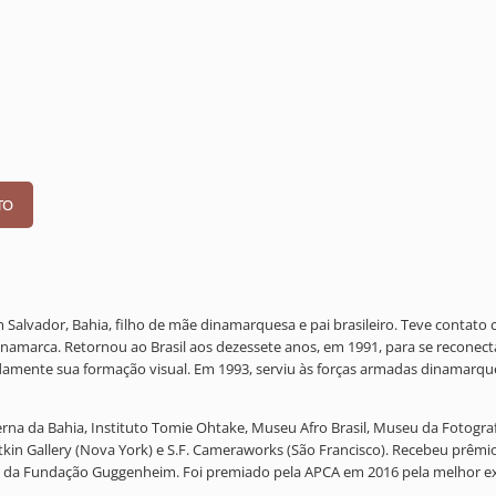
Salvador, Bahia, filho de mãe dinamarquesa e pai brasileiro. Teve contato c
namarca. Retornou ao Brasil aos dezessete anos, em 1991, para se reconectar
amente sua formação visual. Em 1993, serviu às forças armadas dinamarquesa
na da Bahia, Instituto Tomie Ohtake, Museu Afro Brasil, Museu da Fotogra
Witkin Gallery (Nova York) e S.F. Cameraworks (São Francisco). Recebeu prê
da Fundação Guggenheim. Foi premiado pela APCA em 2016 pela melhor exp