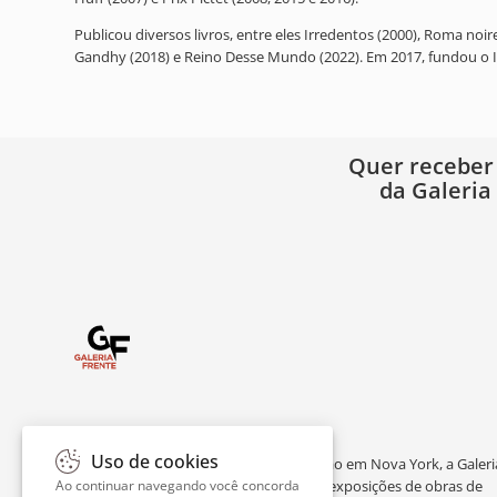
Publicou diversos livros, entre eles Irredentos (2000), Roma noir
Gandhy (2018) e Reino Desse Mundo (2022). Em 2017, fundou o In
Quer receber
da Galeria
Uso de cookies
Com sede em São Paulo e representação em Nova York, a Galeri
Ao continuar navegando você concorda
Frente se destaca pela sua curadoria e exposições de obras de