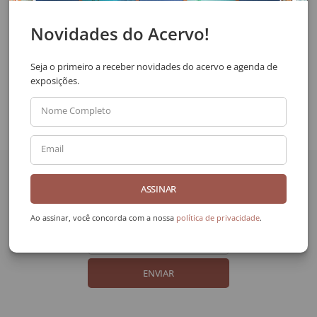
confirmar o pedido de solicitação a resposta será enviada por email.
Novidades do Acervo!
SOLICITAR VIA WHATSAPP
Seja o primeiro a receber novidades do acervo e agenda de
Compartilhar
exposições.
Nome Completo
Email
Quer receber novidades
da Galeria Frente?
ASSINAR
Nome Completo
Ao assinar, você concorda com a nossa
política de privacidade
.
Email
ENVIAR