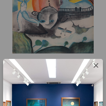
Cícero Dias
Sem Título
litogravura
97 x 64 cm
assinatura inf. dir.
Da Série: "Suite Pernambucana Impressor Pierre Baday (Paris)".
Exemplar nº: 18/75.
Obra sem moldura
Solicite o orçamento da obra clicando no botão abaixo, após