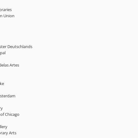
oraries
an Union
nster Deutschlands
pal
Belas Artes
cke
Amsterdam
ry
 of Chicago
llery
orary Arts