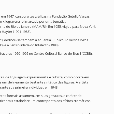
e, em 1947, cursou artes gráficas na Fundação Getúlio Vargas
em xilogravura foi marcada por uma temática
rna do Rio de Janeiro (MAM/RJ). Em 1955, viajou para Nova York
 Hayter (1901-1988).
970, dedicou-se também à aquarela. Publicou diversos livros
0) e A Sensibilidade do Intelecto (1998).
Gravuras 1950-1995 no Centro Cultural Banco do Brasil (CCBB),
tivas, de linguagem expressionista e cubista, como ocorre em
 um delineamento bastante sintético das figuras. A artista
rante sua primeira individual, em 1948.
mentos formais assumem, em suas gravuras, o caráter de
horizontais estabelece um contraponto aos efeitos cromáticos.