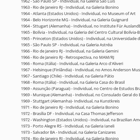
1962 - São Paulo SP - Individual, na Galeria São Luís
1963 - Rio de Janeiro RJ - Individual, na Galeria Bonino
1964 - Atlanta (Estados Unidos) - Individual, no Museum of Art
1964 - Belo Horizonte MG - Individual, na Galeria Guignard
1964 - Sttugart (Alemanha) - Individual, no Institute Für Ausla
1965 - Bolívia - Individual, na Galeria del Centro Cultural Bolívia-B
1965 - Princeton (Estados Unidos) - Individual, na Universidade
1965 - São Paulo SP - Individual, na Galeria Astréia
1966 - Rio de Janeiro RJ - Individual, na Galeria Gemini
1966 - Rio de Janeiro RJ - Retrospectiva, no MAM/RJ
1966 - Roma (Itália) - Individual, na Galeria Arco d'Aliveri
1967 - Helsinque (Finlândia) - Individual, no Amos Anderson M
1967 - Santiago (Chile) - Individual, na Galeria Pátio
1968 - Roma (Itália) - Individual, na Galeria Casa do Brasil
1969 - Assunção (Paraguai) - Individual, no Centro de Estudos Bra
1969 - Munique (Alemanha) - Individual, no Consulado Geral do B
1969 - Stuttgart (Alemanha)- Individual, na Kunstkreis
1971 - Rio de Janeiro RJ - Individual, na Galeria Bonino
1972 - Brasília DF - Individual, na Casa Thomas Jefferson
1972 - Washington (Estados Unidos) - Individual, na Brazilian Ame
1973 - Porto Alegre RS - Individual, na Galeria Ianeli
1973 - Salvador BA - Individual, na Galeria Canizares
1974 - Rio de Janeiro RJ - Individual, na Galeria Bonino