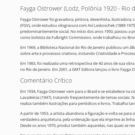
Fayga Ostrower (Lodz, Polônia 1920 - Rio d
Fayga Ostrower foi gravadora, pintora, desenhista, ilustradora, 
(FGV), onde estudou xilogravura com Axl Leskoschek (1889-1975
predominantemente social. No início dos anos 1950, passou a pr
como bolsista da Fulbright Commission, onde trabalhou no Brook
Em 1969, a Biblioteca Nacional do Rio de Janeiro publicou um ál
sobre arte e processos criativos, incluindo Criatividade e Process
Em 1983, foi realizada uma retrospectiva de 40 anos de sua obra
no Rio de Janeiro. Em 2001, a GMT Editora lançou o livro Fayga 
Comentário Crítico
Em 1934, Fayga Ostrower vem para o Brasil e se estabelece na cid
Lavadeiras (1947), tratando freqüentemente de temas sociais. Na
realiza também ilustrações para periódicos e livros. Trabalha t
A partir de 1953, a artista abandona a figuração e volta-se par
verdadeira arquitetura, pela ordenação que ela imprime às linha
Desde os anos 1970, produz também aquarelas, nas quais se rev