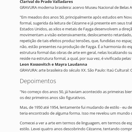
Clarival do Prado Valladares
GRAVURA moderna brasileira: acervo Museu Nacional de Belas Ar
"Em meados dos anos 50, principalmente após estudos em Nova Yo
formal, sugerida da leitura de Cézanne e já presente em seus t
Estados Unidos, as xilos e metais de Fayga desenvolvem a direçã
movimentam a visão extensivamente, deslocamento retardado, po
repetição de tais efeitos produz tensões, que, fundidas no esp
não, estão presentes na produção de Fayga. É a harmonia do espa
estrutura formal das obras de arte em geral, nelas localizando
reside na estrutura formal, a qual, por sua vez, é vivificada pelas 
Leon Kossovitch e Mayra Laudanna
GRAVURA: arte brasileira do século XX. São Paulo: Itaú Cultural: C
Depoimentos
"No começo dos anos 50, já haviam acontecido as primeiras bie
os dez primeiros anos são figurativos.
Mas, de 1950 até 1954, lentamente fui mudando de estilo - eu de
teria encontrado de alguma forma. Isso me revelou um mundo c
Comecei a ver a arte em termos de linguagem, em termos de esp
estilo. Levei quatro anos descobrindo Cézanne, tentando compr