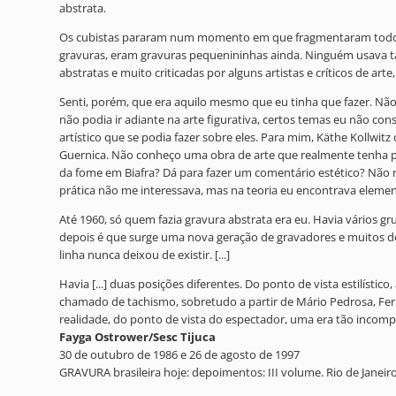
abstrata.
Os cubistas pararam num momento em que fragmentaram todos os 
gravuras, eram gravuras pequenininhas ainda. Ninguém usava ta
abstratas e muito criticadas por alguns artistas e críticos de ar
Senti, porém, que era aquilo mesmo que eu tinha que fazer. Não h
não podia ir adiante na arte figurativa, certos temas eu não c
artístico que se podia fazer sobre eles. Para mim, Käthe Kollwitz
Guernica. Não conheço uma obra de arte que realmente tenha pod
da fome em Biafra? Dá para fazer um comentário estético? Não m
prática não me interessava, mas na teoria eu encontrava elem
Até 1960, só quem fazia gravura abstrata era eu. Havia vários gr
depois é que surge uma nova geração de gravadores e muitos del
linha nunca deixou de existir. [...]
Havia [...] duas posições diferentes. Do ponto de vista estilíst
chamado de tachismo, sobretudo a partir de Mário Pedrosa, Ferrei
realidade, do ponto de vista do espectador, uma era tão incomp
Fayga Ostrower/Sesc Tijuca
30 de outubro de 1986 e 26 de agosto de 1997
GRAVURA brasileira hoje: depoimentos: III volume. Rio de Janeiro: