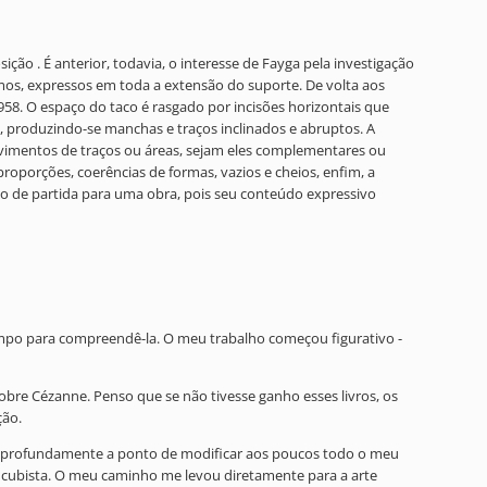
o . É anterior, todavia, o interesse de Fayga pela investigação
tmos, expressos em toda a extensão do suporte. De volta aos
958. O espaço do taco é rasgado por incisões horizontais que
 produzindo-se manchas e traços inclinados e abruptos. A
movimentos de traços ou áreas, sejam eles complementares ou
roporções, coerências de formas, vazios e cheios, enfim, a
to de partida para uma obra, pois seu conteúdo expressivo
empo para compreendê-la. O meu trabalho começou figurativo -
obre Cézanne. Penso que se não tivesse ganho esses livros, os
ção.
ão profundamente a ponto de modificar aos poucos todo o meu
r cubista. O meu caminho me levou diretamente para a arte