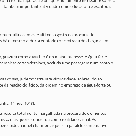
 de uma técnica apurada e um questionamento incessante sobre a
Tem também importante atividade como educadora e escritora,
omum, aliás, com este último, o gosto da procura, do
bos há o mesmo ardor, a vontade concentrada de chegar a um
o, gravura como a Mulher é do maior interesse. A água-forte
ca completa certos detalhes, aveluda uma passagem num canto ou
as coisas, já demonstra rara virtuosidade, sobretudo ao
te da reação do ácido, da ordem no emprego da água-forte ou
anhã, 14 nov. 1948].
ca, resulta totalmente mergulhada na procura de elementos
ista, mas que se concretiza como realidade visual. As
 percebido, naquela harmonia que, em paralelo comparativo,