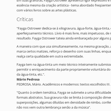
Em suas gravuras, Fayga Ostrower apresenta rigor expressivo e
essência mesma da criação artística - tema abordado freqüente
com vários livros sobre as artes plásticas.
Críticas
"Fayga Ostrower dedica-se à xilogravura, água-forte, água-tinta
aperfeiçoamento técnico. Lívio é mais livre, mais impetuoso, 
resultado. Fayga Ostrower tateia ainda embaraçada por alguns pre
A maneira com que usa simultaneamente, na mesma gravação, a águ
marca certos matizes, reforça o desenho com suas linhas, enqu
realça certa qualidade em outra extremidade.
Fayga tem na água-tinta um meio técnico inteiramente submisso
permitir o enriquecimento da parte propriamente voluntária d
da água-tinta, etc.".
Mário Pedrosa
PEDROSA, Mário. Acadêmicos e modernos: textos escolhidos III. S
"Quanto à ordem temática, Fayga se submete a uma dificuldade 
formais abstratos. Sua gravura não se limita à composição dimen
superposições, algumas diluídas em densidade de nimbo, confer
não nos vem outra lembrança senão a da música".