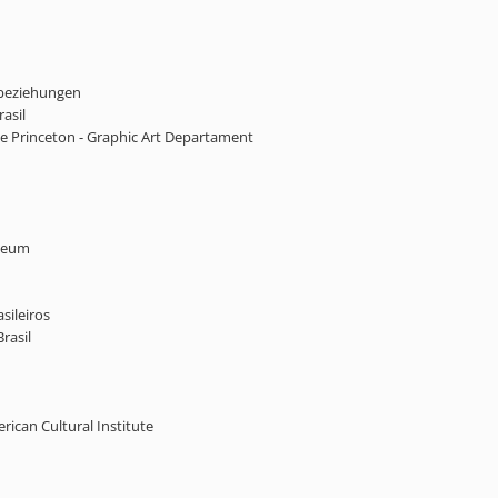
ndbeziehungen
rasil
 de Princeton - Graphic Art Departament
useum
sileiros
rasil
rican Cultural Institute