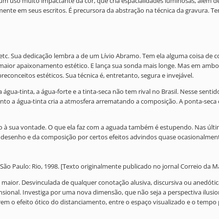
 um uso muito impactante da cor, que cria espacialidades luminosas, alem
mente em seus escritos. É precursora da abstração na técnica da gravura. 
, etc. Sua dedicação lembra a de um Lívio Abramo. Tem ela alguma coisa de c
de maior apaixonamento estético. E lança sua sonda mais longe. Mas em am
conceitos estéticos. Sua técnica é, entretanto, segura e invejável.
a-tinta, a água-forte e a tinta-seca não tem rival no Brasil. Nesse sentid
anto a água-tinta cria a atmosfera arrematando a composição. A ponta-se
 à sua vontade. O que ela faz com a aguada também é estupendo. Nas últim
o desenho e da composição por certos efeitos advindos quase ocasionalmen
ão Paulo: Rio, 1998. [Texto originalmente publicado no jornal Correio da M
maior. Desvinculada de qualquer conotação alusiva, discursiva ou anedóti
sional. Investiga por uma nova dimensão, que não seja a perspectiva ilusion
em o efeito ótico do distanciamento, entre o espaço visualizado e o tempo