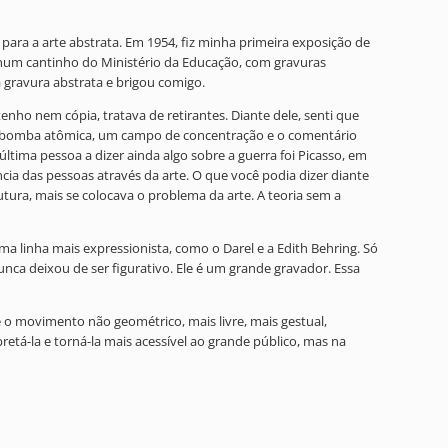
ra a arte abstrata. Em 1954, fiz minha primeira exposição de
 num cantinho do Ministério da Educação, com gravuras
ma gravura abstrata e brigou comigo.
enho nem cópia, tratava de retirantes. Diante dele, senti que
a, a bomba atômica, um campo de concentração e o comentário
última pessoa a dizer ainda algo sobre a guerra foi Picasso, em
ia das pessoas através da arte. O que você podia dizer diante
tura, mais se colocava o problema da arte. A teoria sem a
ma linha mais expressionista, como o Darel e a Edith Behring. Só
nca deixou de ser figurativo. Ele é um grande gravador. Essa
ue o movimento não geométrico, mais livre, mais gestual,
retá-la e torná-la mais acessível ao grande público, mas na