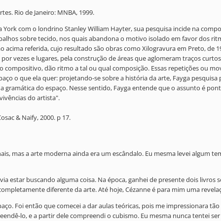
tes. Rio de Janeiro: MNBA, 1999.
rk com o londrino Stanley William Hayter, sua pesquisa incide na composiçã
rabalhos sobre tecido, nos quais abandona o motivo isolado em favor dos ri
o acima referida, cujo resultado são obras como Xilogravura em Preto, de 1
r vezes e lugares, pela construção de áreas que aglomeram traços curtos,
aço compositivo, dão ritmo a tal ou qual composição. Essas repetições ou 
ço o que ela quer: projetando-se sobre a história da arte, Fayga pesquisa p
 sua gramática do espaço. Nesse sentido, Fayga entende que o assunto é pon
vivências do artista".
osac & Naify, 2000. p 17.
nais, mas a arte moderna ainda era um escândalo. Eu mesma levei algum t
via estar buscando alguma coisa. Na época, ganhei de presente dois livros s
ompletamente diferente da arte. Até hoje, Cézanne é para mim uma revela
aço. Foi então que comecei a dar aulas teóricas, pois me impressionara t
eendê-lo, e a partir dele compreendi o cubismo. Eu mesma nunca tentei se