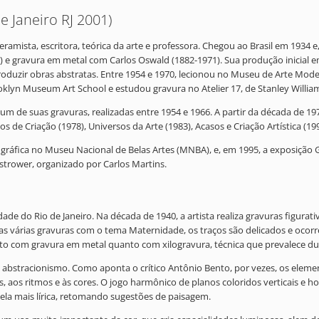
e Janeiro RJ 2001)
ceramista, escritora, teórica da arte e professora. Chegou ao Brasil em 1934 
) e gravura em metal com Carlos Oswald (1882-1971). Sua produção inicial 
oduzir obras abstratas. Entre 1954 e 1970, lecionou no Museu de Arte Mode
lyn Museum Art School e estudou gravura no Atelier 17, de Stanley William
bum de suas gravuras, realizadas entre 1954 e 1966. A partir da década de 1
os de Criação (1978), Universos da Arte (1983), Acasos e Criação Artística (199
 gráfica no Museu Nacional de Belas Artes (MNBA), e, em 1995, a exposição 
Ostrower, organizado por Carlos Martins.
ade do Rio de Janeiro. Na década de 1940, a artista realiza gravuras figura
s várias gravuras com o tema Maternidade, os traços são delicados e ocorre
anto com gravura em metal quanto com xilogravura, técnica que prevalece du
a o abstracionismo. Como aponta o crítico Antônio Bento, por vezes, os ele
s, aos ritmos e às cores. O jogo harmônico de planos coloridos verticais e 
ela mais lírica, retomando sugestões de paisagem.