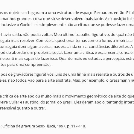
objetos e chegaram a uma estrutura de espaço. Recuaram, então. E fui pa
manhos grandes, coisa que só se desenvolveu mais tarde. A exposição foi
te, inclusive o Goeldi - ele simplesmente não aceitou que se pudesse fazer u
avia saída, não podia voltar. Meu último trabalho figurativo, do qual não t
onseguia mais resolver. Comecei a questionar temas como a fome, a miséri
 conseguia dizer alguma coisa, mas era ainda em circunstâncias diferentes. A 
ido abordar um problema social, fazer uma crítica, e esclarecer a consciênc
e senti mais capaz de fazer isso. Quanto mais eu estudava percepção, estru
entos para uma compreensão.
upos de gravadores figurativos, uns de uma linha mais realista e outros de u
es, não todos, vão para a arte abstrata. Mas, por exemplo, o Grassmann nu
ico, a crítica de arte apoiou muito mais o movimento geométrico da arte do q
ra Gullar e Faustino, do Jornal do Brasil. Eles deram apoio, tentando interp
reensível quanto a outra".
 Oficina de gravura Sesc-Tijuca, 1997. p. 117-118.