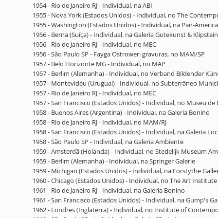
1954 - Rio de Janeiro RJ - Individual, na ABI
1955 - Nova York (Estados Unidos) - Individual, no The Contemp
1955 - Washington (Estados Unidos) - Individual, na Pan-Americ
1956 - Berna (Suíça) - Individual, na Galeria Gutekunst & Klipstein
1956 - Rio de Janeiro RJ - Individual, no MEC
1956 - São Paulo SP - Fayga Ostrower: gravuras, no MAM/SP
1957 - Belo Horizonte MG - Individual, no MAP
1957 - Berlim (Alemanha) - Individual, no Verband Bildender Kü
1957 - Montevidéu (Uruguai) - Individual, no Subterrâneo Munici
1957 - Rio de Janeiro RJ - Individual, no MEC
1957 - San Francisco (Estados Unidos) - Individual, no Museu de 
1958 - Buenos Aires (Argentina) - Individual, na Galeria Bonino
1958 - Rio de Janeiro RJ - Individual, no MAM/RJ
1958 - San Francisco (Estados Unidos) - Individual, na Galeria Lo
1958 - São Paulo SP - Individual, na Galeria Ambiente
1959 - Amsterdã (Holanda) - Individual, no Stedelijk Museum 
1959 - Berlim (Alemanha) - Individual, na Springer Galerie
1959 - Michigan (Estados Unidos) - Individual, na Forstythe Galle
1960 - Chicago (Estados Unidos) - Individual, no The Art Institute
1961 - Rio de Janeiro RJ - Individual, na Galeria Bonino
1961 - San Francisco (Estados Unidos) - Individual, na Gump's Ga
1962 - Londres (Inglaterra) - Individual, no Institute of Contemp