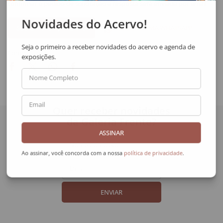
confirmar o pedido de solicitação a resposta será enviada por email.
Novidades do Acervo!
SOLICITAR VIA WHATSAPP
Seja o primeiro a receber novidades do acervo e agenda de
Compartilhar
exposições.
Nome Completo
Email
Quer receber novidades
da Galeria Frente?
ASSINAR
Nome Completo
Ao assinar, você concorda com a nossa
política de privacidade
.
Email
ENVIAR