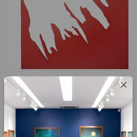
Frans Krajcberg
Sem Título
escultura em madeira monocromada
déc. 1970
160 x 110 x 30 cm
assinatura no verso
Participou da exposição "Krajcberg, uma homenagem" Galeria Frente,
2017, reproduzido no catálogo da mostra na pág. 47.
Solicite o orçamento da obra clicando no botão abaixo, após