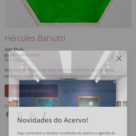
Hércules Barsotti
Sem Título
guache sobre papel
11 x 12,5 cm
Solicite o orçamento da obra clicando no botão abaixo, após
confirmar o pedido de solicitação a resposta será enviada por email.
SOLICITAR VIA WHATSAPP
Compartilhar
Novidades do Acervo!
Seja o primeiro a receber novidades do acervo e agenda de