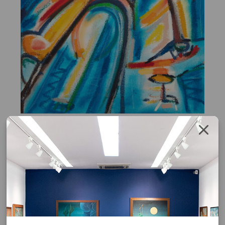
Ivald Granato
Sem Título
óleo sobre tela
1997
70 x 50 cm
assinatura no verso
Solicite o orçamento da obra clicando no botão abaixo, após
confirmar o pedido de solicitação a resposta será enviada por email.