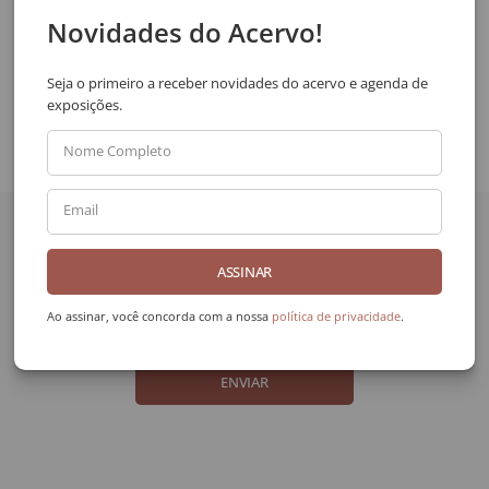
SOLICITAR VIA WHATSAPP
Novidades do Acervo!
Compartilhar
Seja o primeiro a receber novidades do acervo e agenda de
exposições.
Nome Completo
Quer receber novidades
Email
da Galeria Frente?
ASSINAR
Nome Completo
Ao assinar, você concorda com a nossa
política de privacidade
.
Email
ENVIAR