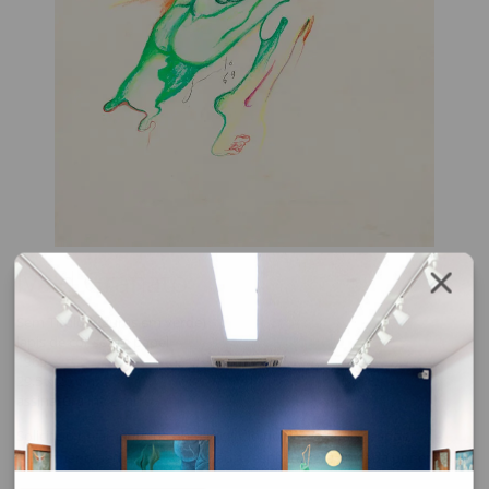
Ivald Granato
Sem Título (figuras em verde)
lapis de cor sobre papel
1969
29,5 x 20 cm
assinatura inf. centro
Solicite o orçamento da obra clicando no botão abaixo, após
confirmar o pedido de solicitação a resposta será enviada por email.