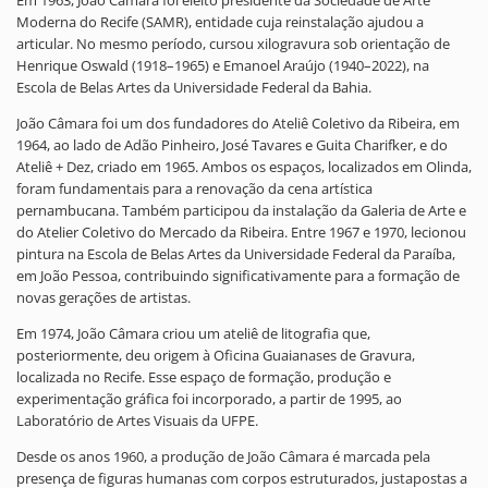
Em 1963, João Câmara foi eleito presidente da Sociedade de Arte
Moderna do Recife (SAMR), entidade cuja reinstalação ajudou a
articular. No mesmo período, cursou xilogravura sob orientação de
Henrique Oswald (1918–1965) e Emanoel Araújo (1940–2022), na
Escola de Belas Artes da Universidade Federal da Bahia.
João Câmara foi um dos fundadores do Ateliê Coletivo da Ribeira, em
1964, ao lado de Adão Pinheiro, José Tavares e Guita Charifker, e do
Ateliê + Dez, criado em 1965. Ambos os espaços, localizados em Olinda,
foram fundamentais para a renovação da cena artística
pernambucana. Também participou da instalação da Galeria de Arte e
do Atelier Coletivo do Mercado da Ribeira. Entre 1967 e 1970, lecionou
pintura na Escola de Belas Artes da Universidade Federal da Paraíba,
em João Pessoa, contribuindo significativamente para a formação de
novas gerações de artistas.
Em 1974, João Câmara criou um ateliê de litografia que,
posteriormente, deu origem à Oficina Guaianases de Gravura,
localizada no Recife. Esse espaço de formação, produção e
experimentação gráfica foi incorporado, a partir de 1995, ao
Laboratório de Artes Visuais da UFPE.
Desde os anos 1960, a produção de João Câmara é marcada pela
presença de figuras humanas com corpos estruturados, justapostas a