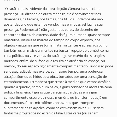
"O caráter mais evidente da obra de João Câmara é a sua clara
presença. Ou dizendo de outra maneira, ela é convincente: nas
dimensões, na técnica, nos temas, nos títulos. Podemos até não
gostar daquilo que estamos vendo, mas é impossível fugir a sua
presença. Podemos até não gostar das cores, do desenho de
contornos duros, da ostensividade da figura humana, quase sempre
masculina, visíveis as marcas do tempo no corpo exposto, dos
objetos-máquinas que se tornam aterrorizantes e agressivos como
também os animais e alimentos na busca irrupção do doméstico na
cena pública, ou vice-versa, do caráter grave e sério das situações
narradas, enfim, do sufoco que resulta da ausência de espaço, ou
melhor, do seu espaço rigidamente compartimentado. Tudo isso pode
ser desagradável, mas exerce, ao mesmo tempo, uma poderosa
atração. Somos colhidos pela obra, tomados por uma sensação de
estranhamento. Estranheza que cresce à medida que vemos desfilar,
quadro a quadro, como num palco, alguns conhecidos atores da cena
política brasileira. Figuras que pareciam guardadas em algum
compartimento escuro de nossa memória ou transformadas já em
documentos, fotos, microfilmes, anais, mas que irrompem
subitamente na tela/palco, como se estivessem vivos. Ou seriam
fantasma projetados no ecran da tela? Estas caras (ou seriam