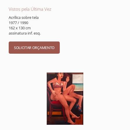
Vistos pela Última Vez
Acrílica sobre tela
1977 / 1990
162 x 130 cm
assinatura inf. esq.