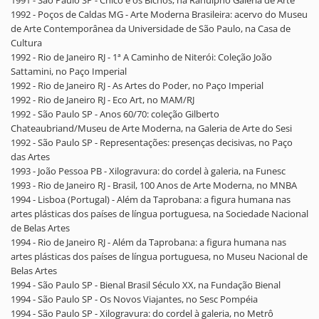
1991 - São Paulo SP - Chico e os Bichos, na Ranulpho Galeria de Arte
1992 - Poços de Caldas MG - Arte Moderna Brasileira: acervo do Museu
de Arte Contemporânea da Universidade de São Paulo, na Casa de
Cultura
1992 - Rio de Janeiro RJ - 1ª A Caminho de Niterói: Coleção João
Sattamini, no Paço Imperial
1992 - Rio de Janeiro RJ - As Artes do Poder, no Paço Imperial
1992 - Rio de Janeiro RJ - Eco Art, no MAM/RJ
1992 - São Paulo SP - Anos 60/70: coleção Gilberto
Chateaubriand/Museu de Arte Moderna, na Galeria de Arte do Sesi
1992 - São Paulo SP - Representações: presenças decisivas, no Paço
das Artes
1993 - João Pessoa PB - Xilogravura: do cordel à galeria, na Funesc
1993 - Rio de Janeiro RJ - Brasil, 100 Anos de Arte Moderna, no MNBA
1994 - Lisboa (Portugal) - Além da Taprobana: a figura humana nas
artes plásticas dos países de língua portuguesa, na Sociedade Nacional
de Belas Artes
1994 - Rio de Janeiro RJ - Além da Taprobana: a figura humana nas
artes plásticas dos países de língua portuguesa, no Museu Nacional de
Belas Artes
1994 - São Paulo SP - Bienal Brasil Século XX, na Fundação Bienal
1994 - São Paulo SP - Os Novos Viajantes, no Sesc Pompéia
1994 - São Paulo SP - Xilogravura: do cordel à galeria, no Metrô