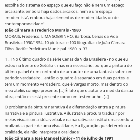
escolha do sistema do espaço que eu faço não é nem um espaço
arcaizante, embora haja dados arcaicos, nem é um espaço
'modernista', embora haja elementos de modernidade, ou de
contemporaneidade".
João Câmara a Frederico Morais - 1980
MORAIS, Frederico; LIMA SOBRINHO, Barbosa. Cenas da Vida
Brasileira: 1930/1954, 10 pinturas e 100 litografias de João Câmara
Filho. Recife: Prefeitura Municipal. 1980. p. 33.
"[...] No último quadro da série Cenas da Vida Brasileira - no que eu
estou na frente de Getúlio -, mas era necessário, porque a pintura do
último painel é um confronto de um autor de uma fantasia sobre um
período verdadeiro... então o quadro é separado em duas partes, e
tem um momento verdadeiro, que é Vargas morto, mas dentro do
meu ateliê, comigo presente. [...] É fato que o autor é a medida da sua
obra, então ele está presente como um testemunho. [...]
O problema da pintura narrativa é a diferenciação entre a pintura
narrativa e a pintura ilustrativa. A ilustrativa procura traduzir por
meios visuais uma idéia verbal, e na narrativa se institui uma conduta
oralizada a partir de uma visualidade, é a figuração que determina a
oralidade, ela não interpreta a oralidade".
João Câmara a José Manoel Júnior - 11 de julho de 1991