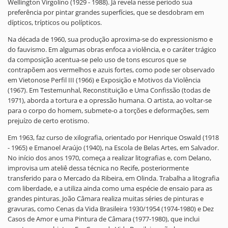
Wellington Virgolino (1929 - 1988). Já revela nesse período sua
preferência por pintar grandes superfícies, que se desdobram em
dípticos, trípticos ou polípticos.
Na década de 1960, sua produção aproxima-se do expressionismo e
do fauvismo. Em algumas obras enfoca a violência, e o caráter trágico
da composição acentua-se pelo uso de tons escuros que se
contrapõem aos vermelhos e azuis fortes, como pode ser observado
em Vietonose Perfil III (1966) e Exposição e Motivos da Violência
(1967). Em Testemunhal, Reconstituição e Uma Confissão (todas de
1971), aborda a tortura e a opressão humana. O artista, ao voltar-se
para o corpo do homem, submete-o a torções e deformações, sem
prejuízo de certo erotismo.
Em 1963, faz curso de xilografia, orientado por Henrique Oswald (1918
- 1965) e Emanoel Araújo (1940), na Escola de Belas Artes, em Salvador.
No início dos anos 1970, começa a realizar litografias e, com Delano,
improvisa um ateliê dessa técnica no Recife, posteriormente
transferido para o Mercado da Ribeira, em Olinda. Trabalha a litografia
com liberdade, e a utiliza ainda como uma espécie de ensaio para as
grandes pinturas. João Câmara realiza muitas séries de pinturas e
gravuras, como Cenas da Vida Brasileira 1930/1954 (1974-1980) e Dez
Casos de Amor e uma Pintura de Câmara (1977-1980), que inclui