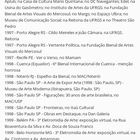
Aplub; na Casa de Cultura Mário Quintana; no DC Navegantes; Edel; na
Usina do Gasômetro; no Instituto de Artes da UFRGS; na Fundação
Bienal de Artes Visuais do Mercosul; no Margs; no Espaço Ulbra; no
Museu de Comunicação Social; na Reitoria da UFRGS e no Theatro São
Pedro
1997 - Porto Alegre RS - Cildo Meireles e João Câmara, na UFRGS.
Reitoria
1997 - Porto Alegre RS - Vertente Política, na Fundação Bienal de Artes
Visuais do Mercosul
1997 - Recife PE - Ver o Verso, no Mamam
1998 - Cuenca (Equador) - 6ª Bienal Internacional de Cuenca - menção
honrosa
1998 - Niterói RJ - Espelho da Bienal, no MAC/Niterói
1998 - São Paulo SP - A Arte de Expor Arte (1998 : São Paulo, SP) -
Museu de Arte Moderna (Ibirapuera, São Paulo, SP)
1998 - São Paulo SP - Figurações: 30 anos de arte brasileira, no
MAC/USP
1998 - São Paulo SP - Fronteiras, no Itaú Cultural
1998 - São Paulo SP - Obras em Destaque, na Dan Galeria
1999 - Belém PA - 3ª Eletromidia de Arte: exposição virtual, na Rua
Boaventura da Silva x Av. Doca de Souza Franco
1999 - Belo Horizonte MG - 3ª Eletromidia de Arte: exposição virtual, na
Av. Contorno x Av. Amazonas