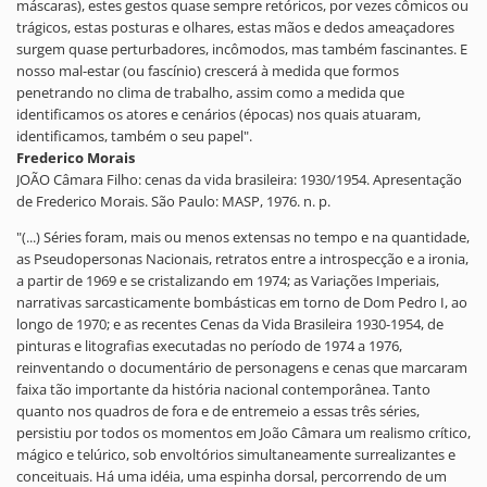
máscaras), estes gestos quase sempre retóricos, por vezes cômicos ou
trágicos, estas posturas e olhares, estas mãos e dedos ameaçadores
surgem quase perturbadores, incômodos, mas também fascinantes. E
nosso mal-estar (ou fascínio) crescerá à medida que formos
penetrando no clima de trabalho, assim como a medida que
identificamos os atores e cenários (épocas) nos quais atuaram,
identificamos, também o seu papel".
Frederico Morais
JOÃO Câmara Filho: cenas da vida brasileira: 1930/1954. Apresentação
de Frederico Morais. São Paulo: MASP, 1976. n. p.
"(...) Séries foram, mais ou menos extensas no tempo e na quantidade,
as Pseudopersonas Nacionais, retratos entre a introspecção e a ironia,
a partir de 1969 e se cristalizando em 1974; as Variações Imperiais,
narrativas sarcasticamente bombásticas em torno de Dom Pedro I, ao
longo de 1970; e as recentes Cenas da Vida Brasileira 1930-1954, de
pinturas e litografias executadas no período de 1974 a 1976,
reinventando o documentário de personagens e cenas que marcaram
faixa tão importante da história nacional contemporânea. Tanto
quanto nos quadros de fora e de entremeio a essas três séries,
persistiu por todos os momentos em João Câmara um realismo crítico,
mágico e telúrico, sob envoltórios simultaneamente surrealizantes e
conceituais. Há uma idéia, uma espinha dorsal, percorrendo de um