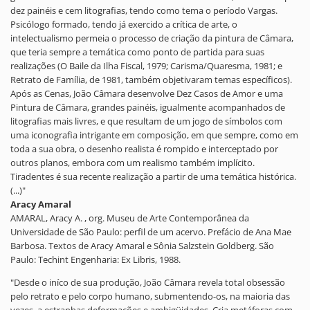
dez painéis e cem litografias, tendo como tema o período Vargas.
Psicólogo formado, tendo já exercido a crítica de arte, o
intelectualismo permeia o processo de criação da pintura de Câmara,
que teria sempre a temática como ponto de partida para suas
realizações (O Baile da Ilha Fiscal, 1979; Carisma/Quaresma, 1981; e
Retrato de Família, de 1981, também objetivaram temas específicos).
Após as Cenas, João Câmara desenvolve Dez Casos de Amor e uma
Pintura de Câmara, grandes painéis, igualmente acompanhados de
litografias mais livres, e que resultam de um jogo de símbolos com
uma iconografia intrigante em composição, em que sempre, como em
toda a sua obra, o desenho realista é rompido e interceptado por
outros planos, embora com um realismo também implícito.
Tiradentes é sua recente realização a partir de uma temática histórica.
(...)"
Aracy Amaral
AMARAL, Aracy A. , org. Museu de Arte Contemporânea da
Universidade de São Paulo: perfil de um acervo. Prefácio de Ana Mae
Barbosa. Textos de Aracy Amaral e Sônia Salzstein Goldberg. São
Paulo: Techint Engenharia: Ex Libris, 1988.
"Desde o iníco de sua produção, João Câmara revela total obsessão
pelo retrato e pelo corpo humano, submentendo-os, na maioria das