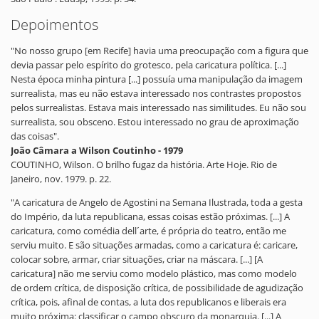
Depoimentos
"No nosso grupo [em Recife] havia uma preocupação com a figura que
devia passar pelo espírito do grotesco, pela caricatura política. [...]
Nesta época minha pintura [...] possuía uma manipulação da imagem
surrealista, mas eu não estava interessado nos contrastes propostos
pelos surrealistas. Estava mais interessado nas similitudes. Eu não sou
surrealista, sou obsceno. Estou interessado no grau de aproximação
das coisas".
João Câmara a Wilson Coutinho - 1979
COUTINHO, Wilson. O brilho fugaz da história. Arte Hoje. Rio de
Janeiro, nov. 1979. p. 22.
"A caricatura de Angelo de Agostini na Semana Ilustrada, toda a gesta
do Império, da luta republicana, essas coisas estão próximas. [...] A
caricatura, como comédia dell´arte, é própria do teatro, então me
serviu muito. E são situações armadas, como a caricatura é: caricare,
colocar sobre, armar, criar situações, criar na máscara. [...] [A
caricatura] não me serviu como modelo plástico, mas como modelo
de ordem crítica, de disposição crítica, de possibilidade de agudização
crítica, pois, afinal de contas, a luta dos republicanos e liberais era
muito próxima: classificar o campo obscuro da monarquia. [...] A