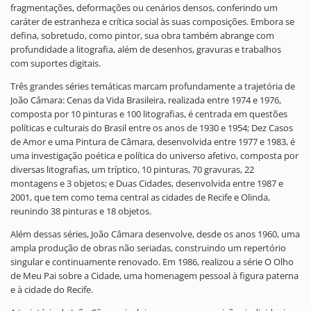
fragmentações, deformações ou cenários densos, conferindo um
caráter de estranheza e crítica social às suas composições. Embora se
defina, sobretudo, como pintor, sua obra também abrange com
profundidade a litografia, além de desenhos, gravuras e trabalhos
com suportes digitais.
Três grandes séries temáticas marcam profundamente a trajetória de
João Câmara: Cenas da Vida Brasileira, realizada entre 1974 e 1976,
composta por 10 pinturas e 100 litografias, é centrada em questões
políticas e culturais do Brasil entre os anos de 1930 e 1954; Dez Casos
de Amor e uma Pintura de Câmara, desenvolvida entre 1977 e 1983, é
uma investigação poética e política do universo afetivo, composta por
diversas litografias, um tríptico, 10 pinturas, 70 gravuras, 22
montagens e 3 objetos; e Duas Cidades, desenvolvida entre 1987 e
2001, que tem como tema central as cidades de Recife e Olinda,
reunindo 38 pinturas e 18 objetos.
Além dessas séries, João Câmara desenvolve, desde os anos 1960, uma
ampla produção de obras não seriadas, construindo um repertório
singular e continuamente renovado. Em 1986, realizou a série O Olho
de Meu Pai sobre a Cidade, uma homenagem pessoal à figura paterna
e à cidade do Recife.