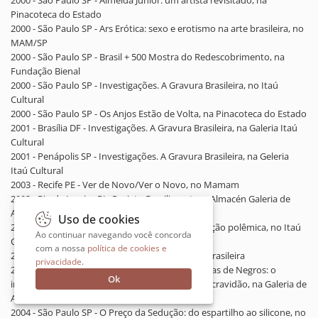
2000 - São Paulo SP - Almeida Júnior: um artista revisitado, na
Pinacoteca do Estado
2000 - São Paulo SP - Ars Erótica: sexo e erotismo na arte brasileira, no
MAM/SP
2000 - São Paulo SP - Brasil + 500 Mostra do Redescobrimento, na
Fundação Bienal
2000 - São Paulo SP - Investigações. A Gravura Brasileira, no Itaú
Cultural
2000 - São Paulo SP - Os Anjos Estão de Volta, na Pinacoteca do Estado
2001 - Brasília DF - Investigações. A Gravura Brasileira, na Galeria Itaú
Cultural
2001 - Penápolis SP - Investigações. A Gravura Brasileira, na Geleria
Itaú Cultural
2003 - Recife PE - Ver de Novo/Ver o Novo, no Mamam
2003 - Rio de Janeiro RJ - Projeto Brazilianart, na Almacén Galeria de
Arte
Uso de cookies
2003 - São Paulo SP - Arte e Sociedade: uma relação polêmica, no Itaú
Ao continuar navegando você concorda
Cultural
com a nossa
política de cookies e
2003 - São Paulo SP - Entre Aberto, na Gravura Brasileira
privacidade
.
2003 - São Paulo SP - Negras Memórias, Memórias de Negros: o
Ok
imaginário luso-afro-brasileiro e a herança da escravidão, na Galeria de
Arte do Sesi
2004 - São Paulo SP - O Preço da Sedução: do espartilho ao silicone, no