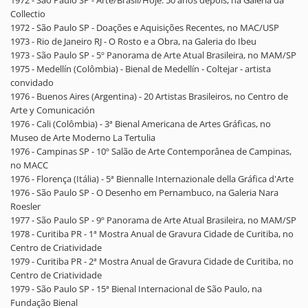
1972 - São Paulo SP - Arte/Brasil/Hoje: 50 anos depois, na Galeria da
Collectio
1972 - São Paulo SP - Doações e Aquisições Recentes, no MAC/USP
1973 - Rio de Janeiro RJ - O Rosto e a Obra, na Galeria do Ibeu
1973 - São Paulo SP - 5º Panorama de Arte Atual Brasileira, no MAM/SP
1975 - Medellín (Colômbia) - Bienal de Medellín - Coltejar - artista
convidado
1976 - Buenos Aires (Argentina) - 20 Artistas Brasileiros, no Centro de
Arte y Comunicación
1976 - Cali (Colômbia) - 3ª Bienal Americana de Artes Gráficas, no
Museo de Arte Moderno La Tertulia
1976 - Campinas SP - 10º Salão de Arte Contemporânea de Campinas,
no MACC
1976 - Florença (Itália) - 5ª Biennalle Internazionale della Gráfica d'Arte
1976 - São Paulo SP - O Desenho em Pernambuco, na Galeria Nara
Roesler
1977 - São Paulo SP - 9º Panorama de Arte Atual Brasileira, no MAM/SP
1978 - Curitiba PR - 1ª Mostra Anual de Gravura Cidade de Curitiba, no
Centro de Criatividade
1979 - Curitiba PR - 2ª Mostra Anual de Gravura Cidade de Curitiba, no
Centro de Criatividade
1979 - São Paulo SP - 15ª Bienal Internacional de São Paulo, na
Fundação Bienal