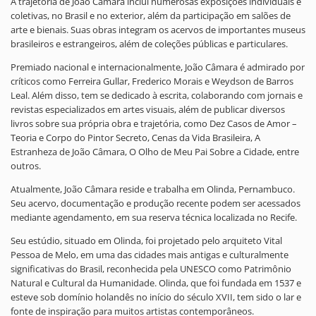
A trajetória de João Câmara inclui numerosas exposições individuais e
coletivas, no Brasil e no exterior, além da participação em salões de
arte e bienais. Suas obras integram os acervos de importantes museus
brasileiros e estrangeiros, além de coleções públicas e particulares.
Premiado nacional e internacionalmente, João Câmara é admirado por
críticos como Ferreira Gullar, Frederico Morais e Weydson de Barros
Leal. Além disso, tem se dedicado à escrita, colaborando com jornais e
revistas especializados em artes visuais, além de publicar diversos
livros sobre sua própria obra e trajetória, como Dez Casos de Amor –
Teoria e Corpo do Pintor Secreto, Cenas da Vida Brasileira, A
Estranheza de João Câmara, O Olho de Meu Pai Sobre a Cidade, entre
outros.
Atualmente, João Câmara reside e trabalha em Olinda, Pernambuco.
Seu acervo, documentação e produção recente podem ser acessados
mediante agendamento, em sua reserva técnica localizada no Recife.
Seu estúdio, situado em Olinda, foi projetado pelo arquiteto Vital
Pessoa de Melo, em uma das cidades mais antigas e culturalmente
significativas do Brasil, reconhecida pela UNESCO como Patrimônio
Natural e Cultural da Humanidade. Olinda, que foi fundada em 1537 e
esteve sob domínio holandês no início do século XVII, tem sido o lar e
fonte de inspiração para muitos artistas contemporâneos.