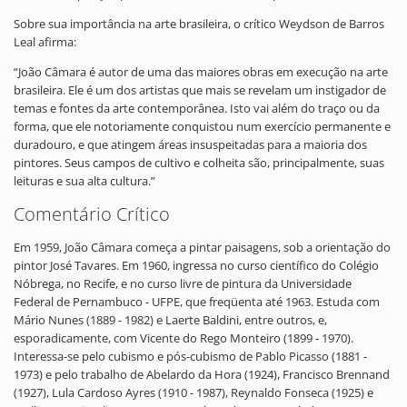
Sobre sua importância na arte brasileira, o crítico Weydson de Barros
Leal afirma:
“João Câmara é autor de uma das maiores obras em execução na arte
brasileira. Ele é um dos artistas que mais se revelam um instigador de
temas e fontes da arte contemporânea. Isto vai além do traço ou da
forma, que ele notoriamente conquistou num exercício permanente e
duradouro, e que atingem áreas insuspeitadas para a maioria dos
pintores. Seus campos de cultivo e colheita são, principalmente, suas
leituras e sua alta cultura.”
Comentário Crítico
Em 1959, João Câmara começa a pintar paisagens, sob a orientação do
pintor José Tavares. Em 1960, ingressa no curso científico do Colégio
Nóbrega, no Recife, e no curso livre de pintura da Universidade
Federal de Pernambuco - UFPE, que freqüenta até 1963. Estuda com
Mário Nunes (1889 - 1982) e Laerte Baldini, entre outros, e,
esporadicamente, com Vicente do Rego Monteiro (1899 - 1970).
Interessa-se pelo cubismo e pós-cubismo de Pablo Picasso (1881 -
1973) e pelo trabalho de Abelardo da Hora (1924), Francisco Brennand
(1927), Lula Cardoso Ayres (1910 - 1987), Reynaldo Fonseca (1925) e