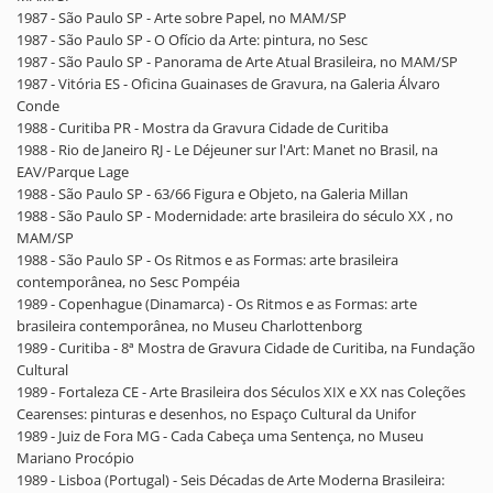
1987 - São Paulo SP - Arte sobre Papel, no MAM/SP
1987 - São Paulo SP - O Ofício da Arte: pintura, no Sesc
1987 - São Paulo SP - Panorama de Arte Atual Brasileira, no MAM/SP
1987 - Vitória ES - Oficina Guainases de Gravura, na Galeria Álvaro
Conde
1988 - Curitiba PR - Mostra da Gravura Cidade de Curitiba
1988 - Rio de Janeiro RJ - Le Déjeuner sur l'Art: Manet no Brasil, na
EAV/Parque Lage
1988 - São Paulo SP - 63/66 Figura e Objeto, na Galeria Millan
1988 - São Paulo SP - Modernidade: arte brasileira do século XX , no
MAM/SP
1988 - São Paulo SP - Os Ritmos e as Formas: arte brasileira
contemporânea, no Sesc Pompéia
1989 - Copenhague (Dinamarca) - Os Ritmos e as Formas: arte
brasileira contemporânea, no Museu Charlottenborg
1989 - Curitiba - 8ª Mostra de Gravura Cidade de Curitiba, na Fundação
Cultural
1989 - Fortaleza CE - Arte Brasileira dos Séculos XIX e XX nas Coleções
Cearenses: pinturas e desenhos, no Espaço Cultural da Unifor
1989 - Juiz de Fora MG - Cada Cabeça uma Sentença, no Museu
Mariano Procópio
1989 - Lisboa (Portugal) - Seis Décadas de Arte Moderna Brasileira: