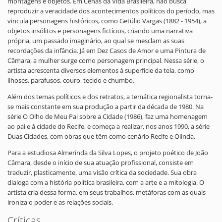
montagens e objetos. Em Cenas da Vida Brasileira, não busca
reproduzir a veracidade dos acontecimentos políticos do período, mas
vincula personagens históricos, como Getúlio Vargas (1882 - 1954), a
objetos insólitos e personagens fictícios, criando uma narrativa
própria, um passado imaginário, ao qual se mesclam as suas
recordações da infância. Já em Dez Casos de Amor e uma Pintura de
Câmara, a mulher surge como personagem principal. Nessa série, o
artista acrescenta diversos elementos à superfície da tela, como
ilhoses, parafusos, couro, tecido e chumbo.
Além dos temas políticos e dos retratos, a temática regionalista torna-
se mais constante em sua produção a partir da década de 1980. Na
série O Olho de Meu Pai sobre a Cidade (1986), faz uma homenagem
ao pai e à cidade do Recife, e começa a realizar, nos anos 1990, a série
Duas Cidades, com obras que têm como cenário Recife e Olinda.
Para a estudiosa Almerinda da Silva Lopes, o projeto poético de João
Câmara, desde o início de sua atuação profissional, consiste em
traduzir, plasticamente, uma visão crítica da sociedade. Sua obra
dialoga com a história política brasileira, com a arte e a mitologia. O
artista cria dessa forma, em seus trabalhos, metáforas com as quais
ironiza o poder e as relações sociais.
Críticas