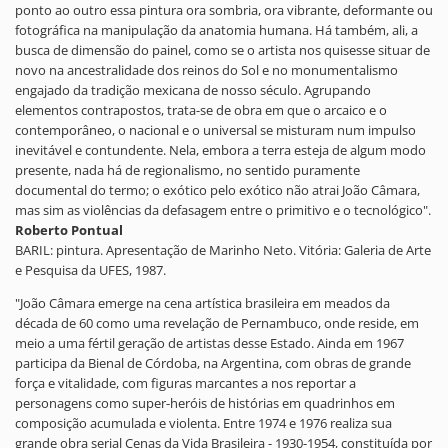
ponto ao outro essa pintura ora sombria, ora vibrante, deformante ou
fotográfica na manipulação da anatomia humana. Há também, ali, a
busca de dimensão do painel, como se o artista nos quisesse situar de
novo na ancestralidade dos reinos do Sol e no monumentalismo
engajado da tradição mexicana de nosso século. Agrupando
elementos contrapostos, trata-se de obra em que o arcaico e o
contemporâneo, o nacional e o universal se misturam num impulso
inevitável e contundente. Nela, embora a terra esteja de algum modo
presente, nada há de regionalismo, no sentido puramente
documental do termo; o exótico pelo exótico não atrai João Câmara,
mas sim as violências da defasagem entre o primitivo e o tecnológico".
Roberto Pontual
BARIL: pintura. Apresentação de Marinho Neto. Vitória: Galeria de Arte
e Pesquisa da UFES, 1987.
"João Câmara emerge na cena artística brasileira em meados da
década de 60 como uma revelação de Pernambuco, onde reside, em
meio a uma fértil geração de artistas desse Estado. Ainda em 1967
participa da Bienal de Córdoba, na Argentina, com obras de grande
força e vitalidade, com figuras marcantes a nos reportar a
personagens como super-heróis de histórias em quadrinhos em
composição acumulada e violenta. Entre 1974 e 1976 realiza sua
grande obra serial Cenas da Vida Brasileira - 1930-1954, constituída por