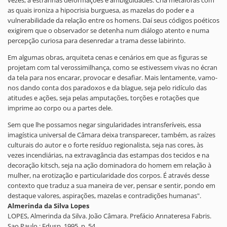
vezes, a estranhas deformações e ambigüidades. Cria metáforas com
as quais ironiza a hipocrisia burguesa, as mazelas do poder e a
vulnerabilidade da relação entre os homens. Daí seus códigos poéticos
exigirem que o observador se detenha num diálogo atento e numa
percepção curiosa para desenredar a trama desse labirinto.
Em algumas obras, arquiteta cenas e cenários em que as figuras se
projetam com tal verossimilhança, como se estivessem vivas no écran
da tela para nos encarar, provocar e desafiar. Mais lentamente, vamo-
nos dando conta dos paradoxos e da blague, seja pelo ridículo das
atitudes e ações, seja pelas amputações, torções e rotações que
imprime ao corpo ou a partes dele.
Sem que lhe possamos negar singularidades intransferíveis, essa
imagística universal de Câmara deixa transparecer, também, as raízes
culturais do autor e o forte resíduo regionalista, seja nas cores, às
vezes incendiárias, na extravagância das estampas dos tecidos e na
decoração kitsch, seja na ação dominadora do homem em relação à
mulher, na erotização e particularidade dos corpos. É através desse
contexto que traduz a sua maneira de ver, pensar e sentir, pondo em
destaque valores, aspirações, mazelas e contradições humanas".
Almerinda da Silva Lopes
LOPES, Almerinda da Silva. João Câmara. Prefácio Annateresa Fabris.
Sao Paulo : Edusp, 1995. p. 54.