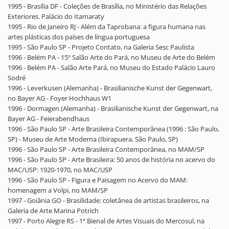
1995 - Brasília DF - Coleções de Brasília, no Ministério das Relações
Exteriores. Palácio do Itamaraty
1995 - Rio de Janeiro RJ - Além da Taprobana: a figura humana nas
artes plásticas dos países de língua portuguesa
1995 - São Paulo SP - Projeto Contato, na Galeria Sesc Paulista
1996 - Belém PA - 15º Salão Arte do Pará, no Museu de Arte do Belém
1996 - Belém PA - Salão Arte Pará, no Museu do Estado Palácio Lauro
Sodré
1996 - Leverkusen (Alemanha) - Brasilianische Kunst der Gegenwart,
no Bayer AG - Foyer Hochhaus W1
1996 - Dormagen (Alemanha) - Brasilianische Kunst der Gegenwart, na
Bayer AG - Feierabendhaus
1996 - São Paulo SP - Arte Brasileira Contemporânea (1996 : São Paulo,
SP) - Museu de Arte Moderna (Ibirapuera, São Paulo, SP)
1996 - São Paulo SP - Arte Brasileira Contemporânea, no MAM/SP
1996 - São Paulo SP - Arte Brasileira: 50 anos de história no acervo do
MAC/USP: 1920-1970, no MAC/USP
1996 - São Paulo SP - Figura e Paisagem no Acervo do MAM:
homenagem a Volpi, no MAM/SP
1997 - Goiânia GO - Brasilidade: coletânea de artistas brasileiros, na
Galeria de Arte Marina Potrich
1997 - Porto Alegre RS - 1ª Bienal de Artes Visuais do Mercosul, na