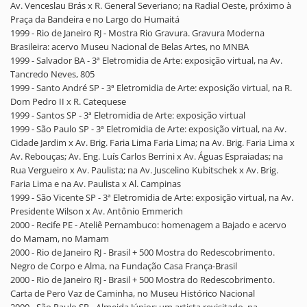
Av. Venceslau Brás x R. General Severiano; na Radial Oeste, próximo à
Praça da Bandeira e no Largo do Humaitá
1999 - Rio de Janeiro RJ - Mostra Rio Gravura. Gravura Moderna
Brasileira: acervo Museu Nacional de Belas Artes, no MNBA
1999 - Salvador BA - 3ª Eletromidia de Arte: exposição virtual, na Av.
Tancredo Neves, 805
1999 - Santo André SP - 3ª Eletromidia de Arte: exposição virtual, na R.
Dom Pedro II x R. Catequese
1999 - Santos SP - 3ª Eletromidia de Arte: exposição virtual
1999 - São Paulo SP - 3ª Eletromidia de Arte: exposição virtual, na Av.
Cidade Jardim x Av. Brig. Faria Lima Faria Lima; na Av. Brig. Faria Lima x
Av. Rebouças; Av. Eng. Luís Carlos Berrini x Av. Águas Espraiadas; na
Rua Vergueiro x Av. Paulista; na Av. Juscelino Kubitschek x Av. Brig.
Faria Lima e na Av. Paulista x Al. Campinas
1999 - São Vicente SP - 3ª Eletromidia de Arte: exposição virtual, na Av.
Presidente Wilson x Av. Antônio Emmerich
2000 - Recife PE - Ateliê Pernambuco: homenagem a Bajado e acervo
do Mamam, no Mamam
2000 - Rio de Janeiro RJ - Brasil + 500 Mostra do Redescobrimento.
Negro de Corpo e Alma, na Fundação Casa França-Brasil
2000 - Rio de Janeiro RJ - Brasil + 500 Mostra do Redescobrimento.
Carta de Pero Vaz de Caminha, no Museu Histórico Nacional