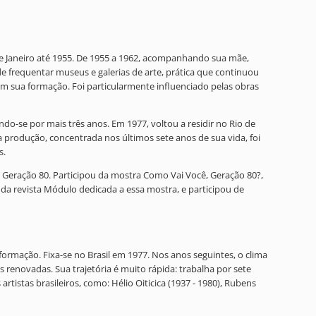
de Janeiro até 1955. De 1955 a 1962, acompanhando sua mãe,
e frequentar museus e galerias de arte, prática que continuou
m sua formação. Foi particularmente influenciado pelas obras
o-se por mais três anos. Em 1977, voltou a residir no Rio de
a produção, concentrada nos últimos sete anos de sua vida, foi
s.
o Geração 80. Participou da mostra Como Vai Você, Geração 80?,
l da revista Módulo dedicada a essa mostra, e participou de
formação. Fixa-se no Brasil em 1977. Nos anos seguintes, o clima
s renovadas. Sua trajetória é muito rápida: trabalha por sete
rtistas brasileiros, como: Hélio Oiticica (1937 - 1980), Rubens