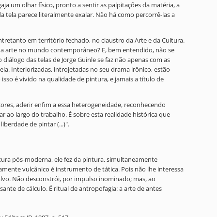
 um olhar físico, pronto a sentir as palpitações da matéria, a
a tela parece literalmente exalar. Não há como percorrê-las a
tretanto em território fechado, no claustro da Arte e da Cultura.
tir a arte no mundo contemporâneo? E, bem entendido, não se
diálogo das telas de Jorge Guinle se faz não apenas com as
. Interiorizadas, introjetadas no seu drama irônico, estão
so é vivido na qualidade de pintura, e jamais a título de
cores, aderir enfim a essa heterogeneidade, reconhecendo
ar ao largo do trabalho. É sobre esta realidade histórica que
berdade de pintar (...)".
ostura pós-moderna, ele fez da pintura, simultaneamente
mente vulcânico é instrumento de tática. Pois não lhe interessa
alvo. Não desconstrói, por impulso inominado; mas, ao
nte de cálculo. É ritual de antropofagia: a arte de antes