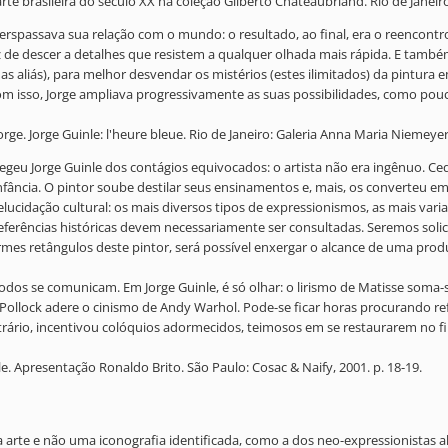
rte brasileira do século XX na coleção Gilberto Chateaubriand. Rio de Janeiro:
erspassava sua relação com o mundo: o resultado, ao final, era o reencontr
z de descer a detalhes que resistem a qualquer olhada mais rápida. E também
s aliás), para melhor desvendar os mistérios (estes ilimitados) da pintura 
om isso, Jorge ampliava progressivamente as suas possibilidades, como pouc
e. Jorge Guinle: l'heure bleue. Rio de Janeiro: Galeria Anna Maria Niemeyer, 
otegeu Jorge Guinle dos contágios equivocados: o artista não era ingênuo. Ce
nfância. O pintor soube destilar seus ensinamentos e, mais, os converteu em
elucidação cultural: os mais diversos tipos de expressionismos, as mais var
erências históricas devem necessariamente ser consultadas. Seremos solicit
etângulos deste pintor, será possível enxergar o alcance de uma produção
o e todos se comunicam. Em Jorge Guinle, é só olhar: o lirismo de Matisse som
 Pollock adere o cinismo de Andy Warhol. Pode-se ficar horas procurando re
rário, incentivou colóquios adormecidos, teimosos em se restaurarem no fim
inle. Apresentação Ronaldo Brito. São Paulo: Cosac & Naify, 2001. p. 18-19.
 da arte e não uma iconografia identificada, como a dos neo-expressionista