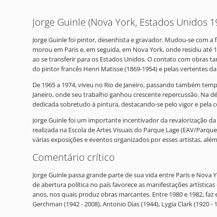
Jorge Guinle (Nova York, Estados Unidos 19
Jorge Guinle foi pintor, desenhista e gravador. Mudou-se com a
morou em Paris e, em seguida, em Nova York, onde residiu até 19
ao se transferir para os Estados Unidos. O contato com obras t
do pintor francês Henri Matisse (1869-1954) e pelas vertentes da
De 1965 a 1974, viveu no Rio de Janeiro, passando também tempo
Janeiro, onde seu trabalho ganhou crescente repercussão. Na déc
dedicada sobretudo à pintura, destacando-se pelo vigor e pel
Jorge Guinle foi um importante incentivador da revalorização d
realizada na Escola de Artes Visuais do Parque Lage (EAV/Parque
várias exposições e eventos organizados por esses artistas, além
Comentário crítico
Jorge Guinle passa grande parte de sua vida entre Paris e Nova Y
de abertura política no país favorece as manifestações artística
anos, nos quais produz obras marcantes. Entre 1980 e 1982, faz en
Gerchman (1942 - 2008), Antonio Dias (1944), Lygia Clark (1920 - 1