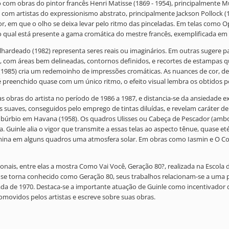
to com obras do pintor francês Henri Matisse (1869 - 1954), principalmente
o com artistas do expressionismo abstrato, principalmente Jackson Pollock (19
or, em que o olho se deixa levar pelo ritmo das pinceladas. Em telas como O
qual está presente a gama cromática do mestre francês, exemplificada em 
Galhardeado (1982) representa seres reais ou imaginários. Em outras suge
, com áreas bem delineadas, contornos definidos, e recortes de estampas q
a (1985) cria um redemoinho de impressões cromáticas. As nuances de cor, d
é preenchido quase com um único ritmo, o efeito visual lembra os obtidos p
obras do artista no período de 1986 a 1987, e distancia-se da ansiedade exp
suaves, conseguidos pelo emprego de tintas diluídas, e revelam caráter de i
ubúrbio em Havana (1958). Os quadros Ulisses ou Cabeça de Pescador (amb
. Guinle alia o vigor que transmite a essas telas ao aspecto tênue, quase et
na em alguns quadros uma atmosfera solar. Em obras como Iasmin e O Corp
acionais, entre elas a mostra Como Vai Você, Geração 80?, realizada na Escola
 se torna conhecido como Geração 80, seus trabalhos relacionam-se a uma p
cada de 1970. Destaca-se a importante atuação de Guinle como incentivador 
romovidos pelos artistas e escreve sobre suas obras.