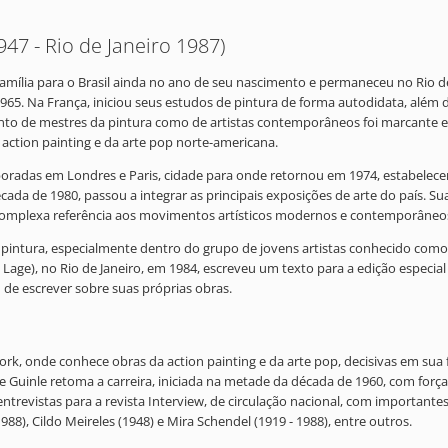
47 - Rio de Janeiro 1987)
 família para o Brasil ainda no ano de seu nascimento e permaneceu no Rio 
65. Na França, iniciou seus estudos de pintura de forma autodidata, além d
anto de mestres da pintura como de artistas contemporâneos foi marcante e
 action painting e da arte pop norte-americana.
radas em Londres e Paris, cidade para onde retornou em 1974, estabelecend
ada de 1980, passou a integrar as principais exposições de arte do país. Su
a complexa referência aos movimentos artísticos modernos e contemporâneo
a pintura, especialmente dentro do grupo de jovens artistas conhecido com
 Lage), no Rio de Janeiro, em 1984, escreveu um texto para a edição especia
 de escrever sobre suas próprias obras.
ork, onde conhece obras da action painting e da arte pop, decisivas em sua 
s e Guinle retoma a carreira, iniciada na metade da década de 1960, com força
trevistas para a revista Interview, de circulação nacional, com importantes a
988), Cildo Meireles (1948) e Mira Schendel (1919 - 1988), entre outros.