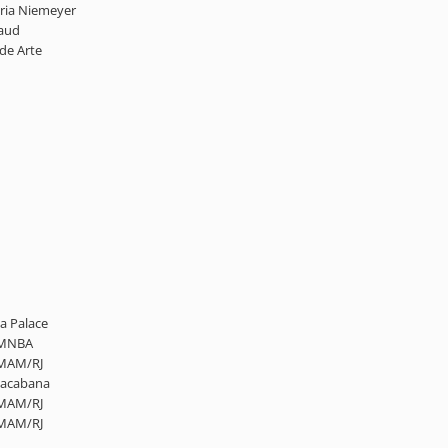
Maria Niemeyer
gaud
de Arte
na Palace
o MNBA
o MAM/RJ
opacabana
o MAM/RJ
o MAM/RJ