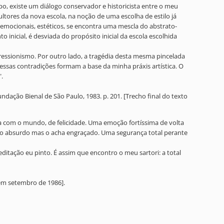
, existe um diálogo conservador e historicista entre o meu
ultores da nova escola, na noção de uma escolha de estilo já
mocionais, estéticos, se encontra uma mescla do abstrato-
nicial, é desviada do propósito inicial da escola escolhida
ressionismo. Por outro lado, a tragédia desta mesma pincelada
 essas contradições formam a base da minha práxis artística. O
.
dação Bienal de São Paulo, 1983. p. 201. [Trecho final do texto
a com o mundo, de felicidade. Uma emoção fortíssima de volta
o absurdo mas o acha engraçado. Uma segurança total perante
itação eu pinto. É assim que encontro o meu sartori: a total
o em setembro de 1986].