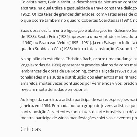
Colorista nato, Guinle atribui a descoberta da pintura ao conta
abstrata, na qual utiliza a gestualidade e trava constante diálog
1962). Utiliza telas de grandes dimensões, com vastas áreas de c
o que ocorre também no quadro Cobertas Coarctadas (1981), no 
Suas obras oscilam entre figuração e abstração. Em Galicíneo 
de 1983). Sexta-Feira (1985) apresenta uma vontade ordenadora
- 1940) ou Bram van Velde (1895 - 1981). Já em Paisagem Infinit
quadro Subida ao Céu (1986) beira a total abstração. O suporte 
Na opinião da estudiosa Christina Bach, ocorre uma mudança nas 
Vogais (todas de 1986) apresentam grandes planos de cores mais 
lembranças de obras de De Kooning, como Paliçada (1957) ou S
tonalidades mais sutis e distribuição dos elementos mais ritmada
amarelos, muitas vezes pontuados por vermelhos vivos, predomi
revelam muita densidade emocional.
Ao longo da carreira, o artista participa de várias exposições n
Janeiro, em 1984. Formada por um grupo de jovens artistas, que
contraposição às vertentes conceituais da arte brasileira na dé
mostra, participa de várias manifestações coletivas e eventos p
Críticas