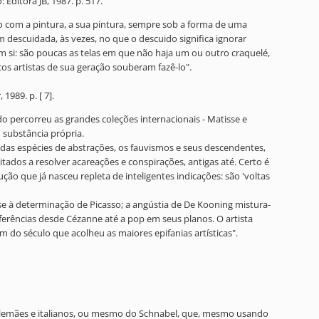
 Editora JB, 1987. p. 517.
o com a pintura, a sua pintura, sempre sob a forma de uma
 descuidada, às vezes, no que o descuido significa ignorar
em si: são poucas as telas em que não haja um ou outro craquelé,
os artistas de sua geração souberam fazê-lo".
1989. p. [ 7].
do percorreu as grandes coleções internacionais - Matisse e
 substância própria.
iadas espécies de abstrações, os fauvismos e seus descendentes,
ados a resolver acareações e conspirações, antigas até. Certo é
 que já nasceu repleta de inteligentes indicações: são 'voltas
a-se à determinação de Picasso; a angústia de De Kooning mistura-
ferências desde Cézanne até a pop em seus planos. O artista
 do século que acolheu as maiores epifanias artísticas".
s alemães e italianos, ou mesmo do Schnabel, que, mesmo usando