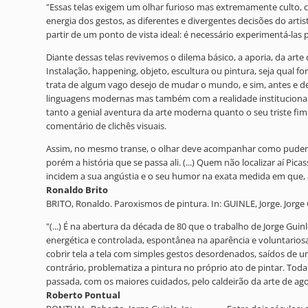
"Essas telas exigem um olhar furioso mas extremamente culto, c
energia dos gestos, as diferentes e divergentes decisões do arti
partir de um ponto de vista ideal: é necessário experimentá-las pe
Diante dessas telas revivemos o dilema básico, a aporia, da arte
Instalação, happening, objeto, escultura ou pintura, seja qual
trata de algum vago desejo de mudar o mundo, e sim, antes e de
linguagens modernas mas também com a realidade institucional d
tanto a genial aventura da arte moderna quanto o seu triste fim
comentário de clichês visuais.
Assim, no mesmo transe, o olhar deve acompanhar como puder os
porém a história que se passa ali. (...) Quem não localizar aí Pic
incidem a sua angústia e o seu humor na exata medida em que, até
Ronaldo Brito
BRITO, Ronaldo. Paroxismos de pintura. In: GUINLE, Jorge. Jorge Gu
"(...) É na abertura da década de 80 que o trabalho de Jorge Gu
energética e controlada, espontânea na aparência e voluntariosa
cobrir tela a tela com simples gestos desordenados, saídos de 
contrário, problematiza a pintura no próprio ato de pintar. Toda
passada, com os maiores cuidados, pelo caldeirão da arte de ago
Roberto Pontual