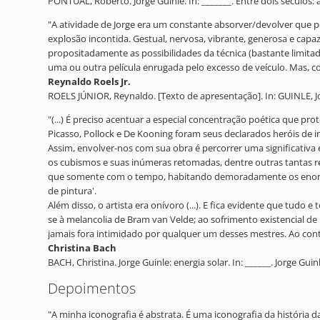
PONTUAL, Roberto. Jorge Guinle. In: _______. Entre dois séculos: a
"A atividade de Jorge era um constante absorver/devolver que p
explosão incontida. Gestual, nervosa, vibrante, generosa e capa
propositadamente as possibilidades da técnica (bastante limitada
uma ou outra película enrugada pelo excesso de veículo. Mas, c
Reynaldo Roels Jr.
ROELS JÚNIOR, Reynaldo. [Texto de apresentação]. In: GUINLE, Jorg
"(...) É preciso acentuar a especial concentração poética que pr
Picasso, Pollock e De Kooning foram seus declarados heróis de i
Assim, envolver-nos com sua obra é percorrer uma significativa 
os cubismos e suas inúmeras retomadas, dentre outras tantas ref
que somente com o tempo, habitando demoradamente os enormes r
de pintura'.
Além disso, o artista era onívoro (...). E fica evidente que tud
se à melancolia de Bram van Velde; ao sofrimento existencial de
jamais fora intimidado por qualquer um desses mestres. Ao cont
Christina Bach
BACH, Christina. Jorge Guinle: energia solar. In: ______. Jorge Gu
Depoimentos
"A minha iconografia é abstrata. É uma iconografia da história