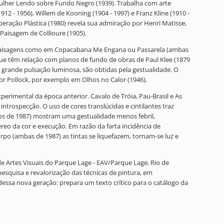
 Mulher Lendo sobre Fundo Negro (1939). Trabalha com arte
12 - 1956), Willem de Kooning (1904 - 1997) e Franz Kline (1910 -
peração Plástica (1980) revela sua admiração por Henri Matisse,
Paisagem de Collioure (1905).
re paisagens como em Copacabana Me Engana ou Passarela (ambas
ue têm relação com planos de fundo de obras de Paul Klee (1879
e grande pulsação luminosa, são obtidas pela gestualidade. O
or Pollock, por exemplo em Olhos no Calor (1946).
erimental da época anterior. Cavalo de Tróia, Pau-Brasil e As
ntrospecção. O uso de cores translúcidas e cintilantes traz
os de 1987) mostram uma gestualidade menos febril,
éreo da cor e execução. Em razão da farta incidência de
o (ambas de 1987) as tintas se liquefazem, tornam-se luz e
 de Artes Visuais do Parque Lage - EAV/Parque Lage, Rio de
esquisa e revalorização das técnicas de pintura, em
dessa nova geração: prepara um texto crítico para o catálogo da