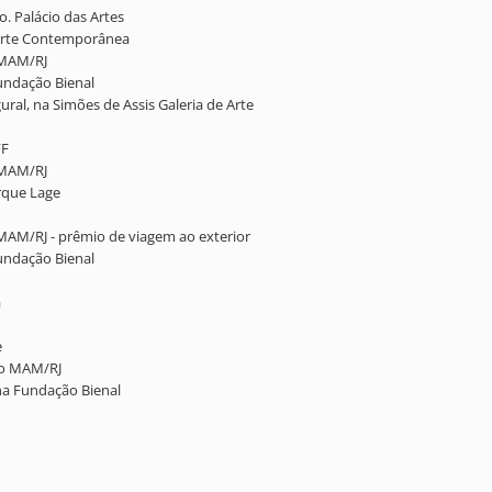
. Palácio das Artes
n Arte Contemporânea
o MAM/RJ
Fundação Bienal
gural, na Simões de Assis Galeria de Arte
FF
o MAM/RJ
arque Lage
no MAM/RJ - prêmio de viagem ao exterior
Fundação Bienal
a
e
 no MAM/RJ
 na Fundação Bienal