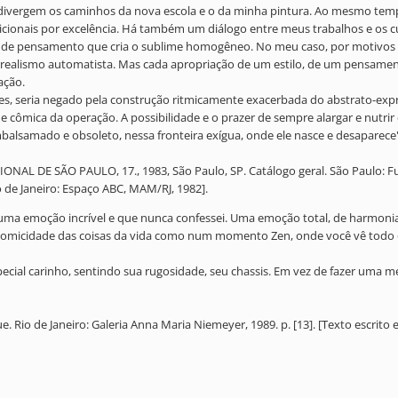
ivergem os caminhos da nova escola e o da minha pintura. Ao mesmo tempo
radicionais por excelência. Há também um diálogo entre meus trabalhos e os c
e de pensamento que cria o sublime homogêneo. No meu caso, por motivos e
ealismo automatista. Mas cada apropriação de um estilo, de um pensamento i
gação.
ores, seria negado pela construção ritmicamente exacerbada do abstrato-exp
 cômica da operação. A possibilidade e o prazer de sempre alargar e nutrir
mbalsamado e obsoleto, nessa fronteira exígua, onde ele nasce e desaparece"
IONAL DE SÃO PAULO, 17., 1983, São Paulo, SP. Catálogo geral. São Paulo: Fun
o de Janeiro: Espaço ABC, MAM/RJ, 1982].
É uma emoção incrível e que nunca confessei. Uma emoção total, de harmoni
comicidade das coisas da vida como num momento Zen, onde você vê todo 
ial carinho, sentindo sua rugosidade, seu chassis. Em vez de fazer uma med
eue. Rio de Janeiro: Galeria Anna Maria Niemeyer, 1989. p. [13]. [Texto escrit