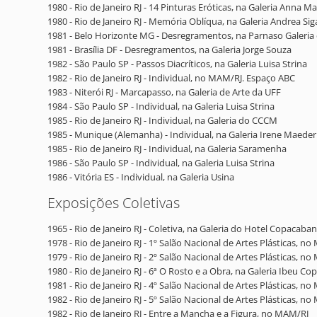
1980 - Rio de Janeiro RJ - 14 Pinturas Eróticas, na Galeria Anna 
1980 - Rio de Janeiro RJ - Memória Oblíqua, na Galeria Andrea Si
1981 - Belo Horizonte MG - Desregramentos, na Parnaso Galeria 
1981 - Brasília DF - Desregramentos, na Galeria Jorge Souza
1982 - São Paulo SP - Passos Diacríticos, na Galeria Luisa Strina
1982 - Rio de Janeiro RJ - Individual, no MAM/RJ. Espaço ABC
1983 - Niterói RJ - Marcapasso, na Galeria de Arte da UFF
1984 - São Paulo SP - Individual, na Galeria Luisa Strina
1985 - Rio de Janeiro RJ - Individual, na Galeria do CCCM
1985 - Munique (Alemanha) - Individual, na Galeria Irene Maeder
1985 - Rio de Janeiro RJ - Individual, na Galeria Saramenha
1986 - São Paulo SP - Individual, na Galeria Luisa Strina
1986 - Vitória ES - Individual, na Galeria Usina
Exposições Coletivas
1965 - Rio de Janeiro RJ - Coletiva, na Galeria do Hotel Copacaba
1978 - Rio de Janeiro RJ - 1º Salão Nacional de Artes Plásticas, n
1979 - Rio de Janeiro RJ - 2º Salão Nacional de Artes Plásticas, n
1980 - Rio de Janeiro RJ - 6ª O Rosto e a Obra, na Galeria Ibeu C
1981 - Rio de Janeiro RJ - 4º Salão Nacional de Artes Plásticas, n
1982 - Rio de Janeiro RJ - 5º Salão Nacional de Artes Plásticas, n
1982 - Rio de Janeiro RJ - Entre a Mancha e a Figura, no MAM/RJ