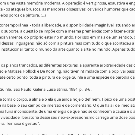
om uma vasta memória moderna. A operação é vertiginosa, exaustiva e engaja
sta - os ataques bruscos, as manobras obsessivas, os vários humores que cad
los poros da pintura. (...)
 contemporânea - toda a liberdade, a disponibilidade imaginável, atuando en
 for o suporte, a questão se impõe com a mesma premência: como fazer exis
cisivamente, do próprio estar no mundo. Por isso em mais de um sentido, o 
essas linguagens, não só com a pintura mas com tudo o que aconteceu a ela
 institucional, tanto o mundo da arte quanto a arte no mundo. Apenas tudo is
 planos trancados, as diferentes texturas, a aparente arbitrariedade das 
asso e Matisse, Pollock e De Kooning, não tiver intimidade com a pop, vai pass
 certo ponto, toda a pintura de Jorge Guinle é uma espécie de paródia da li
inle. São Paulo: Galeria Luisa Strina, 1984. p. [3-6].
inle toma o corpo, a alma e o elã que ainda hoje o definem. Típico de uma p
 na base, o seu campo de imersão e de comentário. O que há ali de imediata
uma fúria inconsciente, de uma energia de que não se conhecem a causa e o 
 vivacidade liberatória desse seu neo-expressionismo carrega uma dose possa
ra. Teimosa digestão".