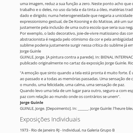
uma imagem, reduz a sua função a zero. Neste ponto acho que d
trabalho e o deles, no uso da tela e da tinta a óleo, matérias t
dado e dirigido; numa heterogeneidade que negaria a unicidad
expressionismo gestual, de De Kooning e do Matisse, até um surr
justamente pela inclusão de uma outra escola que seria sua ne
Por exemplo, o lado decorativo, joie-de-vivre matissiano das c
abstracionista é negada pelo otimismo da cor e pela ambigüidade
sublime poderia justamente surgir nessa crítica do sublime já e
Jorge Guinle
GUINLE, Jorge. [A pintura contra a parede]. In: BIENAL INTERNAC
publicado originalmente no cartaz da exposição Jorge Guinle. Ri
"A emoção que sinto quando a tela está pronta é muito forte. 
ao passado e a todas as memórias passadas. Uma sensação de 
o mundo, uma felicidade, uma calma, uma sensação de paz.
Quando levo uma tela de um lugar para outro, seguro-a com espec
paz com relação ao mundo onde os contrários se unem".
Jorge Guinle
GUINLE, Jorge. [Depoimento]. In: ______. Jorge Guinle: l'heure bl
Exposições Individuais
1973 - Rio de Janeiro RJ - Individual, na Galeria Grupo B