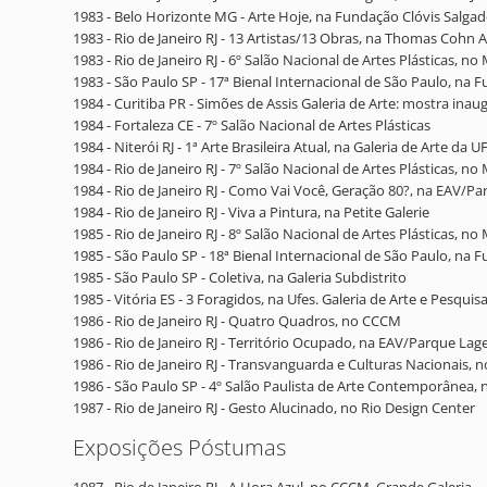
1983 - Belo Horizonte MG - Arte Hoje, na Fundação Clóvis Salgado
1983 - Rio de Janeiro RJ - 13 Artistas/13 Obras, na Thomas Coh
1983 - Rio de Janeiro RJ - 6º Salão Nacional de Artes Plásticas, n
1983 - São Paulo SP - 17ª Bienal Internacional de São Paulo, na 
1984 - Curitiba PR - Simões de Assis Galeria de Arte: mostra inau
1984 - Fortaleza CE - 7º Salão Nacional de Artes Plásticas
1984 - Niterói RJ - 1ª Arte Brasileira Atual, na Galeria de Arte da U
1984 - Rio de Janeiro RJ - 7º Salão Nacional de Artes Plásticas, n
1984 - Rio de Janeiro RJ - Como Vai Você, Geração 80?, na EAV/P
1984 - Rio de Janeiro RJ - Viva a Pintura, na Petite Galerie
1985 - Rio de Janeiro RJ - 8º Salão Nacional de Artes Plásticas, 
1985 - São Paulo SP - 18ª Bienal Internacional de São Paulo, na 
1985 - São Paulo SP - Coletiva, na Galeria Subdistrito
1985 - Vitória ES - 3 Foragidos, na Ufes. Galeria de Arte e Pesquis
1986 - Rio de Janeiro RJ - Quatro Quadros, no CCCM
1986 - Rio de Janeiro RJ - Território Ocupado, na EAV/Parque Lag
1986 - Rio de Janeiro RJ - Transvanguarda e Culturas Nacionais,
1986 - São Paulo SP - 4º Salão Paulista de Arte Contemporânea,
1987 - Rio de Janeiro RJ - Gesto Alucinado, no Rio Design Center
Exposições Póstumas