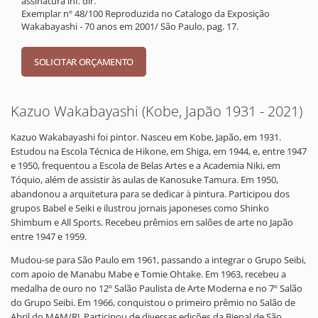
assinatura inf. dir.
Exemplar nº 48/100 Reproduzida no Catalogo da Exposição
Wakabayashi - 70 anos em 2001/ São Paulo, pag. 17.
Kazuo Wakabayashi (Kobe, Japão 1931 - 2021)
Kazuo Wakabayashi foi pintor. Nasceu em Kobe, Japão, em 1931.
Estudou na Escola Técnica de Hikone, em Shiga, em 1944, e, entre 1947
e 1950, frequentou a Escola de Belas Artes e a Academia Niki, em
Tóquio, além de assistir às aulas de Kanosuke Tamura. Em 1950,
abandonou a arquitetura para se dedicar à pintura. Participou dos
grupos Babel e Seiki e ilustrou jornais japoneses como Shinko
Shimbum e All Sports. Recebeu prêmios em salões de arte no Japão
entre 1947 e 1959.
Mudou-se para São Paulo em 1961, passando a integrar o Grupo Seibi,
com apoio de Manabu Mabe e Tomie Ohtake. Em 1963, recebeu a
medalha de ouro no 12º Salão Paulista de Arte Moderna e no 7º Salão
do Grupo Seibi. Em 1966, conquistou o primeiro prêmio no Salão de
Abril do MAM/RJ. Participou de diversas edições da Bienal de São