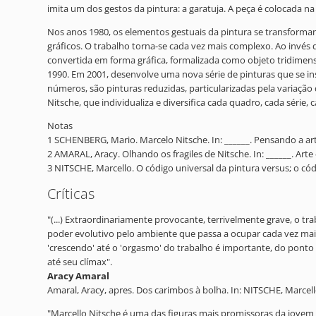
imita um dos gestos da pintura: a garatuja. A peça é colocada na
Nos anos 1980, os elementos gestuais da pintura se transformam 
gráficos. O trabalho torna-se cada vez mais complexo. Ao invés 
convertida em forma gráfica, formalizada como objeto tridimens
1990. Em 2001, desenvolve uma nova série de pinturas que se in
números, são pinturas reduzidas, particularizadas pela variação
Nitsche, que individualiza e diversifica cada quadro, cada série, 
Notas
1 SCHENBERG, Mario. Marcelo Nitsche. In: ______. Pensando a arte
2 AMARAL, Aracy. Olhando os fragiles de Nitsche. In: ______. Arte e
3 NITSCHE, Marcello. O código universal da pintura versus; o cód
Críticas
"(...) Extraordinariamente provocante, terrivelmente grave, o t
poder evolutivo pelo ambiente que passa a ocupar cada vez ma
'crescendo' até o 'orgasmo' do trabalho é importante, do ponto
até seu clímax".
Aracy Amaral
Amaral, Aracy, apres. Dos carimbos à bolha. In: NITSCHE, Marcello
"Marcello Nitsche é uma das figuras mais promissoras da jovem ar