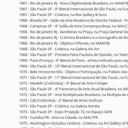
1967 - Rio de Janeiro RJ - Nova Objetividade Brasileira, no MAM/R
1967 - São Paulo SP - 9ª Bienal Internacional de São Paulo, na F
1967 - São Paulo SP - Coletiva, na Rex Gallery & Sons
1968 - Brasília DF - Salão de Arte Moderna do Distrito Federal - P
1968 - Campinas SP - 4º Salão de Arte Contemporânea, no MACC
1968 - Rio de Janeiro RJ - Bandeiras na Praça, na Praça General O
1968 - Rio de Janeiro RJ - O Artista Brasileiro e a Iconografia de M
1968 - Rio de Janeiro RJ - Objetos Infláveis, no MAM/RJ
1968 - São Paulo SP - Coletiva, na Galeria Art-Art
1968 - São Paulo SP - Primeira Feira Paulista de Opinião, no Tea
1969 - Paris (França) - 4ª Bienal de Paris - artista indicado para re
1969 - São Paulo SP - 10ª Bienal Internacional de São Paulo, na 
1970 - Belo Horizonte MG - Objeto e Participação, no Palácio das
1971 - São Paulo SP - 11ª Bienal Internacional de São Paulo, na 
1972 - Medelín (Colômbia) - 3ª Bienal de Arte Coltejer
1972 - São Paulo SP - 4º Panorama de Arte Atual Brasileira, no 
1972 - São Paulo SP - Arte Multiplicada Brasileira, na Multipla de 
1973 - Cáli (Colômbia) - 2ª Bienal de Artes Gráficas
1973 - São Paulo SP - Coletiva, na Galeria Astréia
1973 - São Paulo SP - Expo-Projeção 73, no Espaço Grife
1975 - Curitiba PR - Arte na Cidade, no MAC/PR
1975 - Washington (Estados Unidos) - Coletiva, na Art Gallery of B