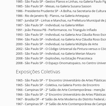
1985 - São Paulo SP - Gestos Planos e Linhas, na Galeria Paulo F
1985 - São Paulo SP - Mesas, na Galeria Susana Sasson
1986 - Presidente Prudente SP - A Bolha, na Secretaria de Cultu
1986 - Rio de Janeiro RJ - Planos, na Galeria Artespaço
1987 - Jundiaí SP - Linhas e Manchas, na Prefeitura Municipal de 
1987 - São Paulo SP - Individual, na Galeria Millan
1991 - João Pessoa PB - Performance, no Triangulo Inflado
1993 - São Paulo SP - Individual, na Galeria Ana Cláudia Roso Escr
1994 - São Paulo SP - Individual, na Galeria Ana Cláudia Roso Escr
2000 - São Paulo SP - Individual, na Galeria Múltipla de Arte
2002 - São Paulo SP - O Código Universal da Pintura versus o Có
2005 - São Paulo SP - Individual, na Galeria Merian Mauro
2008 - São Paulo SP - Explosões, na Estação Pinacoteca
2008 - São Paulo SP - O Espaço Onomatopaico, no Centro Univer
Exposições Coletivas
1965 - São Paulo SP - 1º Encontro Universitário de Artes Plástic
1965 - São Paulo SP - Coletiva, na Galeria Ponto de Encontro
1966 - Campinas SP - 2º Salão de Arte Contemporânea - menção
1966 - São Paulo SP - 2º Encontro Universitário de Artes Plástic
1967 - Brasília DF - 4º Salão de Arte Moderna do Distrito Federal
1967 - Campinas SP - 3º Salão de Arte Contemporânea de Campi