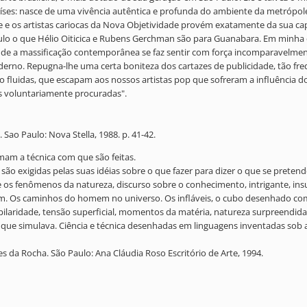
ses: nasce de uma vivência autêntica e profunda do ambiente da metrópole
tsche e os artistas cariocas da Nova Objetividade provém exatamente da sua 
Paulo o que Hélio Oiticica e Rubens Gerchman são para Guanabara. Em minha
e a massificação contemporânea se faz sentir com força incomparavelmente 
no. Repugna-lhe uma certa boniteza dos cartazes de publicidade, tão freq
 fluidas, que escapam aos nossos artistas pop que sofreram a influência 
s voluntariamente procuradas".
Sao Paulo: Nova Stella, 1988. p. 41-42.
mam a técnica com que são feitas.
 são exigidas pelas suas idéias sobre o que fazer para dizer o que se pretend
os fenômenos da natureza, discurso sobre o conhecimento, intrigante, insub
. Os caminhos do homem no universo. Os infláveis, o cubo desenhado com 
pilaridade, tensão superficial, momentos da matéria, natureza surpreendid
ue simulava. Ciência e técnica desenhadas em linguagens inventadas sob a 
 da Rocha. São Paulo: Ana Cláudia Roso Escritório de Arte, 1994.