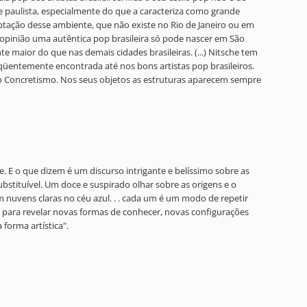
 paulista, especialmente do que a caracteriza como grande
captação desse ambiente, que não existe no Rio de Janeiro ou em
 opinião uma autêntica pop brasileira só pode nascer em São
maior do que nas demais cidades brasileiras. (...) Nitsche tem
üentemente encontrada até nos bons artistas pop brasileiros.
do Concretismo. Nos seus objetos as estruturas aparecem sempre
e. E o que dizem é um discurso intrigante e belíssimo sobre as
stituível. Um doce e suspirado olhar sobre as origens e o
nuvens claras no céu azul. . . cada um é um modo de repetir
a para revelar novas formas de conhecer, novas configurações
forma artística".