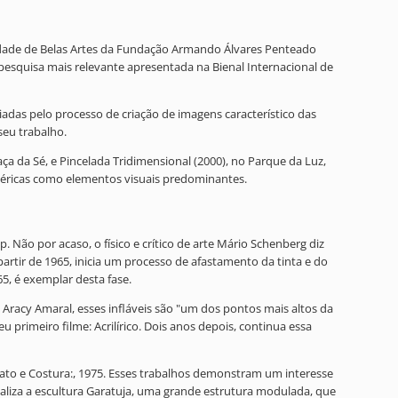
culdade de Belas Artes da Fundação Armando Álvares Penteado
pesquisa mais relevante apresentada na Bienal Internacional de
adas pelo processo de criação de imagens característico das
seu trabalho.
a da Sé, e Pincelada Tridimensional (2000), no Parque da Luz,
uméricas como elementos visuais predominantes.
. Não por acaso, o físico e crítico de arte Mário Schenberg diz
partir de 1965, inicia um processo de afastamento da tinta e do
5, é exemplar desta fase.
ca Aracy Amaral, esses infláveis são "um dos pontos mais altos da
u primeiro filme: Acrilírico. Dois anos depois, continua essa
trato e Costura:, 1975. Esses trabalhos demonstram um interesse
ealiza a escultura Garatuja, uma grande estrutura modulada, que