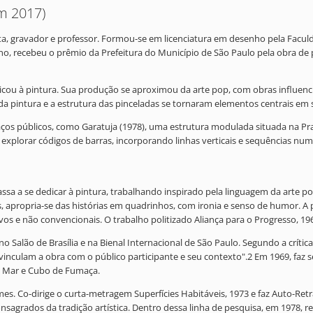
m 2017)
nhista, gravador e professor. Formou-se em licenciatura em desenho pela Fa
, recebeu o prêmio da Prefeitura do Município de São Paulo pela obra de 
icou à pintura. Sua produção se aproximou da arte pop, com obras influenci
 da pintura e a estrutura das pinceladas se tornaram elementos centrais em 
os públicos, como Garatuja (1978), uma estrutura modulada situada na Praç
 explorar códigos de barras, incorporando linhas verticais e sequências n
ssa a se dedicar à pintura, trabalhando inspirado pela linguagem da arte pop
s, apropria-se das histórias em quadrinhos, com ironia e senso de humor. A 
vos e não convencionais. O trabalho politizado Aliança para o Progresso, 196
no Salão de Brasília e na Bienal Internacional de São Paulo. Segundo a críti
 vinculam a obra com o público participante e seu contexto".2 Em 1969, faz se
O Mar e Cubo de Fumaça.
mes. Co-dirige o curta-metragem Superfícies Habitáveis, 1973 e faz Auto-Re
nsagrados da tradição artística. Dentro dessa linha de pesquisa, em 1978, r