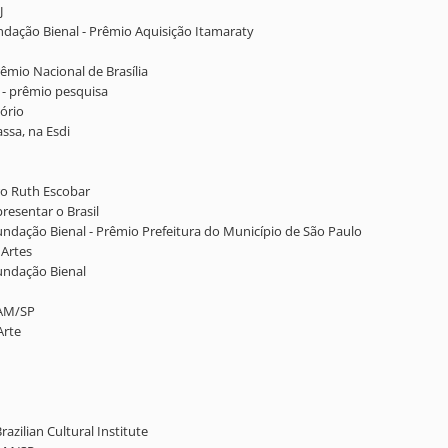
J
undação Bienal - Prêmio Aquisição Itamaraty
rêmio Nacional de Brasília
 - prêmio pesquisa
sório
assa, na Esdi
tro Ruth Escobar
presentar o Brasil
Fundação Bienal - Prêmio Prefeitura do Município de São Paulo
 Artes
Fundação Bienal
MAM/SP
Arte
razilian Cultural Institute