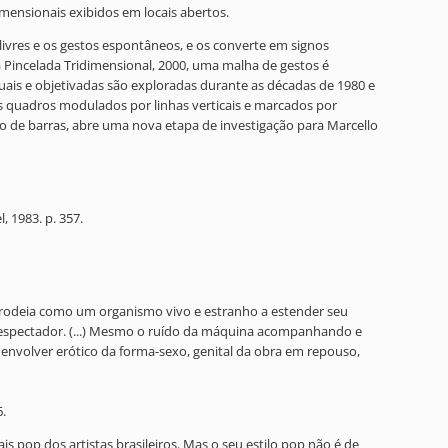
imensionais exibidos em locais abertos.
livres e os gestos espontâneos, e os converte em signos
a Pincelada Tridimensional, 2000, uma malha de gestos é
uais e objetivadas são exploradas durante as décadas de 1980 e
os quadros modulados por linhas verticais e marcados por
go de barras, abre uma nova etapa de investigação para Marcello
, 1983. p. 357.
e o rodeia como um organismo vivo e estranho a estender seu
 espectador. (...) Mesmo o ruído da máquina acompanhando e
 envolver erótico da forma-sexo, genital da obra em repouso,
6.
s pop dos artistas brasileiros. Mas o seu estilo pop não é de