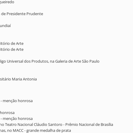
igueiredo
ra de Presidente Prudente
Jundiaí
itório de Arte
itório de Arte
digo Universal dos Produtos, na Galeria de Arte São Paulo
sitário Maria Antonia
as - menção honrosa
 honrosa
as - menção honrosa
, no Teatro Nacional Cláudio Santoro - Prêmio Nacional de Brasília
nas, no MACC - grande medalha de prata