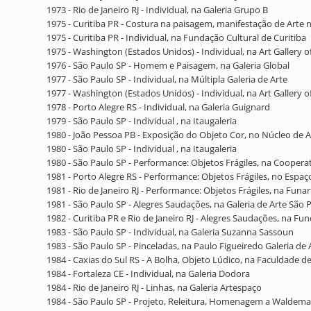
1973 - Rio de Janeiro RJ - Individual, na Galeria Grupo B
1975 - Curitiba PR - Costura na paisagem, manifestação de Arte n
1975 - Curitiba PR - Individual, na Fundação Cultural de Curitiba
1975 - Washington (Estados Unidos) - Individual, na Art Gallery of 
1976 - São Paulo SP - Homem e Paisagem, na Galeria Global
1977 - São Paulo SP - Individual, na Múltipla Galeria de Arte
1977 - Washington (Estados Unidos) - Individual, na Art Gallery of 
1978 - Porto Alegre RS - Individual, na Galeria Guignard
1979 - São Paulo SP - Individual , na Itaugaleria
1980 - João Pessoa PB - Exposição do Objeto Cor, no Núcleo de
1980 - São Paulo SP - Individual , na Itaugaleria
1980 - São Paulo SP - Performance: Objetos Frágiles, na Cooperat
1981 - Porto Alegre RS - Performance: Objetos Frágiles, no Espa
1981 - Rio de Janeiro RJ - Performance: Objetos Frágiles, na Funa
1981 - São Paulo SP - Alegres Saudações, na Galeria de Arte São
1982 - Curitiba PR e Rio de Janeiro RJ - Alegres Saudações, na F
1983 - São Paulo SP - Individual, na Galeria Suzanna Sassoun
1983 - São Paulo SP - Pinceladas, na Paulo Figueiredo Galeria de 
1984 - Caxias do Sul RS - A Bolha, Objeto Lúdico, na Faculdade de
1984 - Fortaleza CE - Individual, na Galeria Dodora
1984 - Rio de Janeiro RJ - Linhas, na Galeria Artespaço
1984 - São Paulo SP - Projeto, Releitura, Homenagem a Waldema