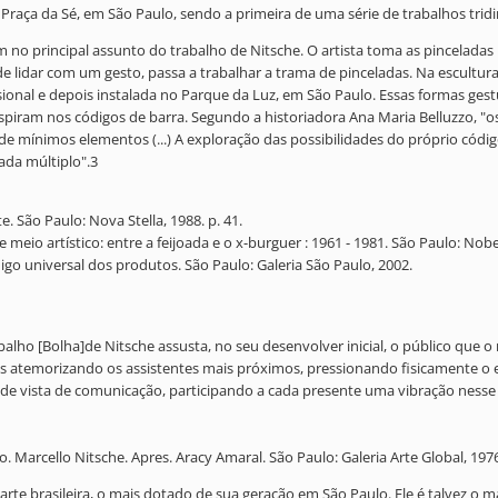
 Praça da Sé, em São Paulo, sendo a primeira de uma série de trabalhos trid
no principal assunto do trabalho de Nitsche. O artista toma as pinceladas 
de lidar com um gesto, passa a trabalhar a trama de pinceladas. Na escultur
ional e depois instalada no Parque da Luz, em São Paulo. Essas formas gest
spiram nos códigos de barra. Segundo a historiadora Ana Maria Belluzzo, "
 de mínimos elementos (...) A exploração das possibilidades do próprio códi
cada múltiplo".3
. São Paulo: Nova Stella, 1988. p. 41.
 meio artístico: entre a feijoada e o x-burguer : 1961 - 1981. São Paulo: Nobel
igo universal dos produtos. São Paulo: Galeria São Paulo, 2002.
rabalho [Bolha]de Nitsche assusta, no seu desenvolver inicial, o público qu
is atemorizando os assistentes mais próximos, pressionando fisicamente o
 de vista de comunicação, participando a cada presente uma vibração nesse
. Marcello Nitsche. Apres. Aracy Amaral. São Paulo: Galeria Arte Global, 197
te brasileira, o mais dotado de sua geração em São Paulo. Ele é talvez o mai