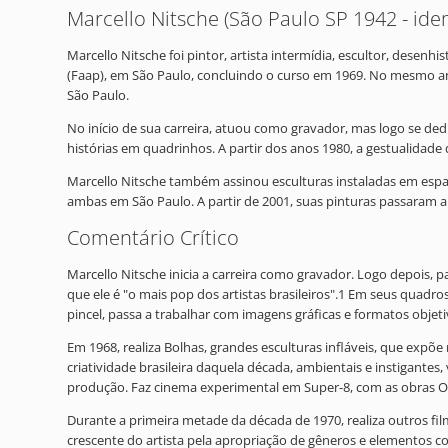
Marcello Nitsche (São Paulo SP 1942 - ide
Marcello Nitsche foi pintor, artista intermídia, escultor, dese
(Faap), em São Paulo, concluindo o curso em 1969. No mesmo ano
São Paulo.
No início de sua carreira, atuou como gravador, mas logo se ded
histórias em quadrinhos. A partir dos anos 1980, a gestualidade
Marcello Nitsche também assinou esculturas instaladas em espaç
ambas em São Paulo. A partir de 2001, suas pinturas passaram a
Comentário Crítico
Marcello Nitsche inicia a carreira como gravador. Logo depois, pa
que ele é "o mais pop dos artistas brasileiros".1 Em seus quadro
pincel, passa a trabalhar com imagens gráficas e formatos objeti
Em 1968, realiza Bolhas, grandes esculturas infláveis, que expõe 
criatividade brasileira daquela década, ambientais e instigantes,
produção. Faz cinema experimental em Super-8, com as obras 
Durante a primeira metade da década de 1970, realiza outros fil
crescente do artista pela apropriação de gêneros e elementos co