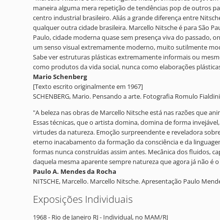
maneira alguma mera repetição de tendências pop de outros paí
centro industrial brasileiro. Aliás a grande diferença entre Ni
qualquer outra cidade brasileira. Marcello Nitsche é para São 
Paulo, cidade moderna quase sem presença viva do passado, ond
um senso visual extremamente moderno, muito sutilmente moder
Sabe ver estruturas plásticas extremamente informais ou mesmo
como produtos da vida social, nunca como elaborações plástica
Mario Schenberg
[Texto escrito originalmente em 1967]
SCHENBERG, Mario. Pensando a arte. Fotografia Romulo Fialdini. 
"A beleza nas obras de Marcello Nitsche está nas razões que ani
Essas técnicas, que o artista domina, domina de forma invejável,
virtudes da natureza. Emoção surpreendente e reveladora sobre 
eterno inacabamento da formação da consciência e da linguagem
formas nunca construídas assim antes. Mecânica dos fluidos, ca
daquela mesma aparente sempre natureza que agora já não é o q
Paulo A. Mendes da Rocha
NITSCHE, Marcello. Marcello Nitsche. Apresentação Paulo Mendes
Exposições Individuais
1968 - Rio de Janeiro RJ - Individual, no MAM/RJ