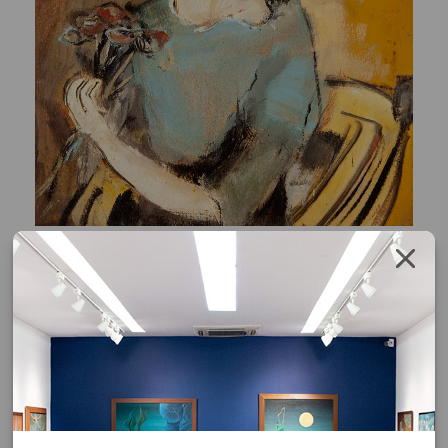
Maria Leontina
Menina com Bouquet
óleo sobre madeira
40 x 30 cm
sem assinatura
Etiqueta do Mirante das Artes.
Solicite o orçamento da obra clicando no botão abaixo, após
confirmar o pedido de solicitação a resposta será enviada por email.