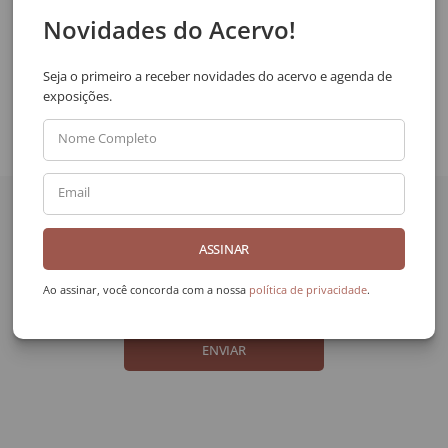
SOLICITAR VIA WHATSAPP
Novidades do Acervo!
Compartilhar
Seja o primeiro a receber novidades do acervo e agenda de
exposições.
Nome Completo
Quer receber novidades
Email
da Galeria Frente?
ASSINAR
Nome Completo
Ao assinar, você concorda com a nossa
política de privacidade
.
Email
ENVIAR