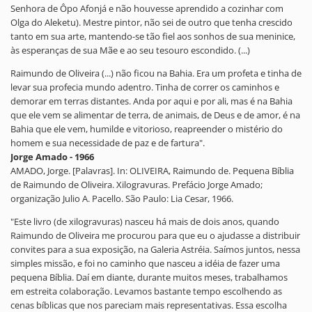
Senhora de Ôpo Afonjá e não houvesse aprendido a cozinhar com
Olga do Aleketu). Mestre pintor, não sei de outro que tenha crescido
tanto em sua arte, mantendo-se tão fiel aos sonhos de sua meninice,
às esperanças de sua Mãe e ao seu tesouro escondido. (...)
Raimundo de Oliveira (...) não ficou na Bahia. Era um profeta e tinha de
levar sua profecia mundo adentro. Tinha de correr os caminhos e
demorar em terras distantes. Anda por aqui e por ali, mas é na Bahia
que ele vem se alimentar de terra, de animais, de Deus e de amor, é na
Bahia que ele vem, humilde e vitorioso, reapreender o mistério do
homem e sua necessidade de paz e de fartura".
Jorge Amado - 1966
AMADO, Jorge. [Palavras]. In: OLIVEIRA, Raimundo de. Pequena Bíblia
de Raimundo de Oliveira. Xilogravuras. Prefácio Jorge Amado;
organização Julio A. Pacello. São Paulo: Lia Cesar, 1966.
"Este livro (de xilogravuras) nasceu há mais de dois anos, quando
Raimundo de Oliveira me procurou para que eu o ajudasse a distribuir
convites para a sua exposição, na Galeria Astréia. Saímos juntos, nessa
simples missão, e foi no caminho que nasceu a idéia de fazer uma
pequena Bíblia. Daí em diante, durante muitos meses, trabalhamos
em estreita colaboração. Levamos bastante tempo escolhendo as
cenas bíblicas que nos pareciam mais representativas. Essa escolha