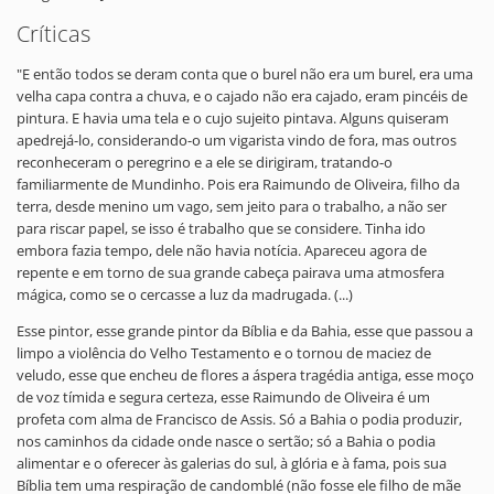
Críticas
"E então todos se deram conta que o burel não era um burel, era uma
velha capa contra a chuva, e o cajado não era cajado, eram pincéis de
pintura. E havia uma tela e o cujo sujeito pintava. Alguns quiseram
apedrejá-lo, considerando-o um vigarista vindo de fora, mas outros
reconheceram o peregrino e a ele se dirigiram, tratando-o
familiarmente de Mundinho. Pois era Raimundo de Oliveira, filho da
terra, desde menino um vago, sem jeito para o trabalho, a não ser
para riscar papel, se isso é trabalho que se considere. Tinha ido
embora fazia tempo, dele não havia notícia. Apareceu agora de
repente e em torno de sua grande cabeça pairava uma atmosfera
mágica, como se o cercasse a luz da madrugada. (...)
Esse pintor, esse grande pintor da Bíblia e da Bahia, esse que passou a
limpo a violência do Velho Testamento e o tornou de maciez de
veludo, esse que encheu de flores a áspera tragédia antiga, esse moço
de voz tímida e segura certeza, esse Raimundo de Oliveira é um
profeta com alma de Francisco de Assis. Só a Bahia o podia produzir,
nos caminhos da cidade onde nasce o sertão; só a Bahia o podia
alimentar e o oferecer às galerias do sul, à glória e à fama, pois sua
Bíblia tem uma respiração de candomblé (não fosse ele filho de mãe