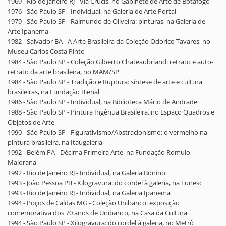
1969 - Rio de Janeiro RJ - Via Crucis, no Gabinete de Arte de Botafogo
1976 - São Paulo SP - Individual, na Galeria de Arte Portal
1979 - São Paulo SP - Raimundo de Oliveira: pinturas, na Galeria de
Arte Ipanema
1982 - Salvador BA - A Arte Brasileira da Coleção Odorico Tavares, no
Museu Carlos Costa Pinto
1984 - São Paulo SP - Coleção Gilberto Chateaubriand: retrato e auto-
retrato da arte brasileira, no MAM/SP
1984 - São Paulo SP - Tradição e Ruptura: síntese de arte e cultura
brasileiras, na Fundação Bienal
1986 - São Paulo SP - Individual, na Biblioteca Mário de Andrade
1988 - São Paulo SP - Pintura Ingênua Brasileira, no Espaço Quadros e
Objetos de Arte
1990 - São Paulo SP - Figurativismo/Abstracionismo: o vermelho na
pintura brasileira, na Itaugaleria
1992 - Belém PA - Décima Primeira Arte, na Fundação Romulo
Maiorana
1992 - Rio de Janeiro RJ - Individual, na Galeria Bonino
1993 - João Pessoa PB - Xilogravura: do cordel à galeria, na Funesc
1993 - Rio de Janeiro RJ - Individual, na Galeria Ipanema
1994 - Poços de Caldas MG - Coleção Unibanco: exposição
comemorativa dos 70 anos de Unibanco, na Casa da Cultura
1994 - São Paulo SP - Xilogravura: do cordel à galeria, no Metrô