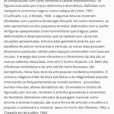
as composições com cores sombrias e caráter expressionista - as
figuras marcadas por traços dolorosos e dramáticos, definidas com
nanquim e contornos negros, como Cabeça de Cristo, 1957,
Crucificado, s.d., e Moisés, 1960 - e algumas leituras mostram
afinidades com a pintura de Georges Rouault. Em outro momento, as
telas aproximam-se dos pequenos enredos, elaborados com o auxílio
de figuras apequenadas (mais humorísticas que trágicas, pelas
deformações e desproporções), que se repetem por causa das
situações apresentadas. Estruturadas geometricamente, por um
equilíbrio de planos horizontais e verticais, as novas telas possuem
dinamismo particular, obtido pelos espaços construídos com base em
círculos. A energia das cores vibrantes e o dinamismo da tela são as
marcas salientes dessa fase, visto em O Sonho de Jacob, s.d. Além das
influências simbolistas e da arte naif de Henri Rousseau, são
perceptíveis, nessa fase, ecos da arte popular nordestina brasileira. O
universo religioso é lido da ótica das festas e da religiosidade popular,
misturando-se frequentemente ao mundo profano - procissões,
bumba-meu-boi, altares domésticos etc. Os enredos e modos de
figuração, por sua vez, remetem à arte dos gravadores e ceramistas
do Nordeste. Elementos retirados da paisagem nacional, como
árvores e animais tropicais, são outra forma de articular o erudito e o
popular, o universal e o nacional - Jesus no Horto das Oliveiras, 1962, e
Chegada em Jerusalém, 1964.