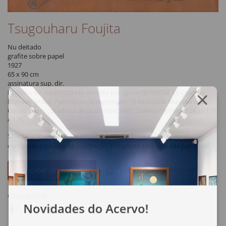
Tsugouharu Foujita
Nu deitado
grafite sobre papel
1927
65 x 90 cm
assinatura sup. dir.
Registro de autenticidade emitido por Sylvie BUISSON. Ex-Coleção
Manabu Mabe. Participou da exposição: "A Realidade Máxima das
Coisas", com curadoria de Jacob Klintowitz, Galeria Frente, 2024, p. 174
e 175.
Solicite o orçamento da obra clicando no botão abaixo, após
confirmar o pedido de solicitação a resposta será enviada por email.
SOLICITAR VIA WHATSAPP
Compartilhar
Novidades do Acervo!