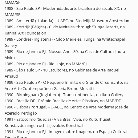
MAM/SP
1988 - São Paulo SP - Modernidade: arte brasileira do século XX, no
MAM/SP
1989 - Amsterdã (Holanda) - U-ABC, no Stedelijk Museum Amsterdam
1989 - Kortrijk (Bélgica) - Cildo Meireles: through/Tunga: lezarts, na
Kannal Art Foundation
1989 - Londres (Inglaterra) - Cildo Meireles, Tunga, na Whitechapel
Gallery
1989 - Rio de Janeiro RJ - Nossos Anos 80, na Casa de Cultura Laura
Alvim
1989 - Rio de Janeiro RJ - Rio Hoje, no MAM/RJ
1989 - São Paulo SP - 10 Escultores, no Gabinete de Arte Raquel
Arnaud
1989 - São Paulo SP - O Pequeno Infinito e o Grande Circunscrito, na
Arco Arte Contemporânea Galeria Bruno Musatti
1990 - Birmingham (Inglaterra) - Transcontinental, na Ikon Gallery
1990 - Brasília DF - Prêmio Brasília de Artes Plásticas, no MAB/DF
1990 - Lisboa (Portugal) - U-ABC, no Centro de Arte Moderna José de
Azeredo Perdigão
1991 - Estocolmo (Suécia) - Viva Brasil Viva, no Kulturhuset,
Konstavdelningen och Liljevalchs Konsthall
1991 - Rio de Janeiro RJ - Imagem sobre Imagem, no Espaço Cultural
Sérgio Porto