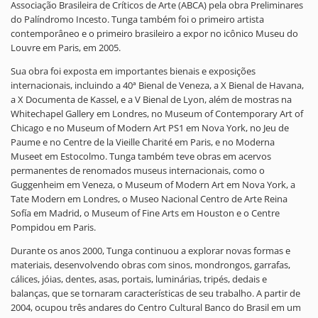
Associação Brasileira de Críticos de Arte (ABCA) pela obra Preliminares
do Palíndromo Incesto. Tunga também foi o primeiro artista
contemporâneo e o primeiro brasileiro a expor no icônico Museu do
Louvre em Paris, em 2005.
Sua obra foi exposta em importantes bienais e exposições
internacionais, incluindo a 40ª Bienal de Veneza, a X Bienal de Havana,
a X Documenta de Kassel, e a V Bienal de Lyon, além de mostras na
Whitechapel Gallery em Londres, no Museum of Contemporary Art of
Chicago e no Museum of Modern Art PS1 em Nova York, no Jeu de
Paume e no Centre de la Vieille Charité em Paris, e no Moderna
Museet em Estocolmo. Tunga também teve obras em acervos
permanentes de renomados museus internacionais, como o
Guggenheim em Veneza, o Museum of Modern Art em Nova York, a
Tate Modern em Londres, o Museo Nacional Centro de Arte Reina
Sofía em Madrid, o Museum of Fine Arts em Houston e o Centre
Pompidou em Paris.
Durante os anos 2000, Tunga continuou a explorar novas formas e
materiais, desenvolvendo obras com sinos, mondrongos, garrafas,
cálices, jóias, dentes, asas, portais, luminárias, tripés, dedais e
balanças, que se tornaram características de seu trabalho. A partir de
2004, ocupou três andares do Centro Cultural Banco do Brasil em um