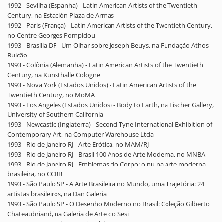
1992 - Sevilha (Espanha) - Latin American Artists of the Twentieth
Century, na Estación Plaza de Armas
1992 - Paris (França) - Latin American Artists of the Twentieth Century,
no Centre Georges Pompidou
1993 - Brasília DF - Um Olhar sobre Joseph Beuys, na Fundação Athos
Bulcão
1993 - Colônia (Alemanha) - Latin American Artists of the Twentieth
Century, na Kunsthalle Cologne
1993 - Nova York (Estados Unidos) - Latin American Artists of the
Twentieth Century, no MoMA
1993 - Los Angeles (Estados Unidos) - Body to Earth, na Fischer Gallery,
University of Southern California
1993 - Newcastle (Inglaterra) - Second Tyne International Exhibition of
Contemporary Art, na Computer Warehouse Ltda
1993 - Rio de Janeiro RJ - Arte Erótica, no MAM/RJ
1993 - Rio de Janeiro RJ - Brasil 100 Anos de Arte Moderna, no MNBA
1993 - Rio de Janeiro RJ - Emblemas do Corpo: o nu na arte moderna
brasileira, no CCBB
1993 - São Paulo SP - A Arte Brasileira no Mundo, uma Trajetória: 24
artistas brasileiros, na Dan Galeria
1993 - São Paulo SP - O Desenho Moderno no Brasil: Coleção Gilberto
Chateaubriand, na Galeria de Arte do Sesi