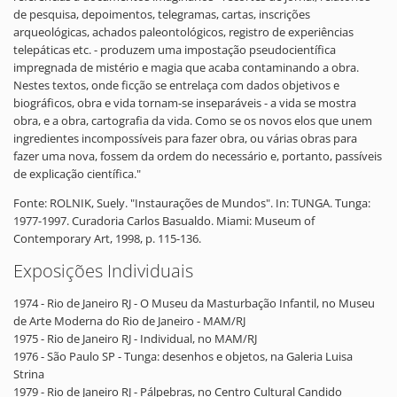
de pesquisa, depoimentos, telegramas, cartas, inscrições
arqueológicas, achados paleontológicos, registro de experiências
telepáticas etc. - produzem uma impostação pseudocientífica
impregnada de mistério e magia que acaba contaminando a obra.
Nestes textos, onde ficção se entrelaça com dados objetivos e
biográficos, obra e vida tornam-se inseparáveis - a vida se mostra
obra, e a obra, cartografia da vida. Como se os novos elos que unem
ingredientes incompossíveis para fazer obra, ou várias obras para
fazer uma nova, fossem da ordem do necessário e, portanto, passíveis
de explicação científica."
Fonte: ROLNIK, Suely. "Instaurações de Mundos". In: TUNGA. Tunga:
1977-1997. Curadoria Carlos Basualdo. Miami: Museum of
Contemporary Art, 1998, p. 115-136.
Exposições Individuais
1974 - Rio de Janeiro RJ - O Museu da Masturbação Infantil, no Museu
de Arte Moderna do Rio de Janeiro - MAM/RJ
1975 - Rio de Janeiro RJ - Individual, no MAM/RJ
1976 - São Paulo SP - Tunga: desenhos e objetos, na Galeria Luisa
Strina
1979 - Rio de Janeiro RJ - Pálpebras, no Centro Cultural Candido