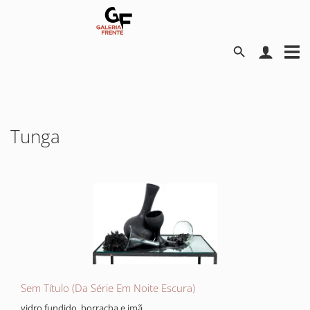
Tunga
Sem Título (Da Série Em Noite Escura)
vidro fundido, borracha e imã