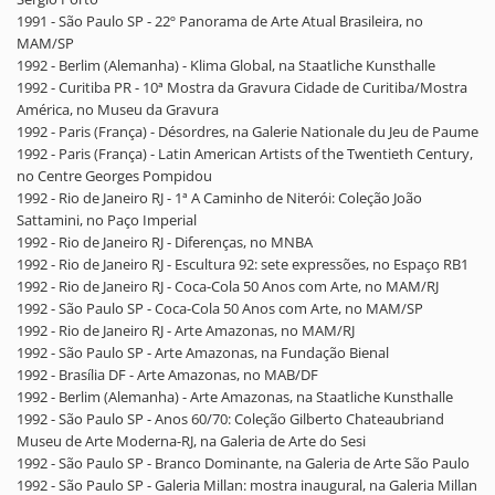
1991 - São Paulo SP - 22º Panorama de Arte Atual Brasileira, no
MAM/SP
1992 - Berlim (Alemanha) - Klima Global, na Staatliche Kunsthalle
1992 - Curitiba PR - 10ª Mostra da Gravura Cidade de Curitiba/Mostra
América, no Museu da Gravura
1992 - Paris (França) - Désordres, na Galerie Nationale du Jeu de Paume
1992 - Paris (França) - Latin American Artists of the Twentieth Century,
no Centre Georges Pompidou
1992 - Rio de Janeiro RJ - 1ª A Caminho de Niterói: Coleção João
Sattamini, no Paço Imperial
1992 - Rio de Janeiro RJ - Diferenças, no MNBA
1992 - Rio de Janeiro RJ - Escultura 92: sete expressões, no Espaço RB1
1992 - Rio de Janeiro RJ - Coca-Cola 50 Anos com Arte, no MAM/RJ
1992 - São Paulo SP - Coca-Cola 50 Anos com Arte, no MAM/SP
1992 - Rio de Janeiro RJ - Arte Amazonas, no MAM/RJ
1992 - São Paulo SP - Arte Amazonas, na Fundação Bienal
1992 - Brasília DF - Arte Amazonas, no MAB/DF
1992 - Berlim (Alemanha) - Arte Amazonas, na Staatliche Kunsthalle
1992 - São Paulo SP - Anos 60/70: Coleção Gilberto Chateaubriand
Museu de Arte Moderna-RJ, na Galeria de Arte do Sesi
1992 - São Paulo SP - Branco Dominante, na Galeria de Arte São Paulo
1992 - São Paulo SP - Galeria Millan: mostra inaugural, na Galeria Millan