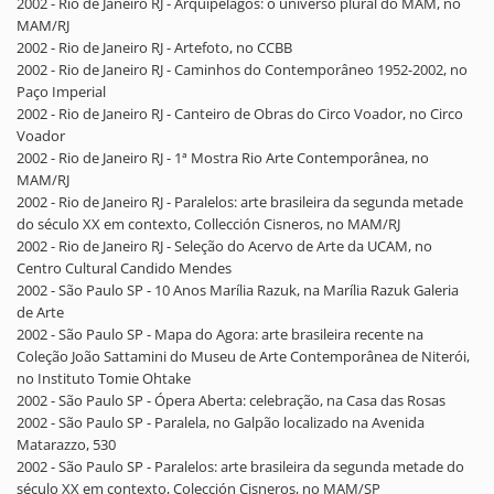
2002 - Rio de Janeiro RJ - Arquipélagos: o universo plural do MAM, no
MAM/RJ
2002 - Rio de Janeiro RJ - Artefoto, no CCBB
2002 - Rio de Janeiro RJ - Caminhos do Contemporâneo 1952-2002, no
Paço Imperial
2002 - Rio de Janeiro RJ - Canteiro de Obras do Circo Voador, no Circo
Voador
2002 - Rio de Janeiro RJ - 1ª Mostra Rio Arte Contemporânea, no
MAM/RJ
2002 - Rio de Janeiro RJ - Paralelos: arte brasileira da segunda metade
do século XX em contexto, Collección Cisneros, no MAM/RJ
2002 - Rio de Janeiro RJ - Seleção do Acervo de Arte da UCAM, no
Centro Cultural Candido Mendes
2002 - São Paulo SP - 10 Anos Marília Razuk, na Marília Razuk Galeria
de Arte
2002 - São Paulo SP - Mapa do Agora: arte brasileira recente na
Coleção João Sattamini do Museu de Arte Contemporânea de Niterói,
no Instituto Tomie Ohtake
2002 - São Paulo SP - Ópera Aberta: celebração, na Casa das Rosas
2002 - São Paulo SP - Paralela, no Galpão localizado na Avenida
Matarazzo, 530
2002 - São Paulo SP - Paralelos: arte brasileira da segunda metade do
século XX em contexto, Colección Cisneros, no MAM/SP