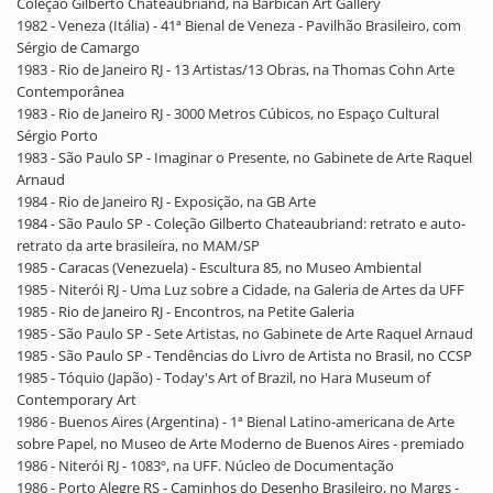
Coleção Gilberto Chateaubriand, na Barbican Art Gallery
1982 - Veneza (Itália) - 41ª Bienal de Veneza - Pavilhão Brasileiro, com
Sérgio de Camargo
1983 - Rio de Janeiro RJ - 13 Artistas/13 Obras, na Thomas Cohn Arte
Contemporânea
1983 - Rio de Janeiro RJ - 3000 Metros Cúbicos, no Espaço Cultural
Sérgio Porto
1983 - São Paulo SP - Imaginar o Presente, no Gabinete de Arte Raquel
Arnaud
1984 - Rio de Janeiro RJ - Exposição, na GB Arte
1984 - São Paulo SP - Coleção Gilberto Chateaubriand: retrato e auto-
retrato da arte brasileira, no MAM/SP
1985 - Caracas (Venezuela) - Escultura 85, no Museo Ambiental
1985 - Niterói RJ - Uma Luz sobre a Cidade, na Galeria de Artes da UFF
1985 - Rio de Janeiro RJ - Encontros, na Petite Galeria
1985 - São Paulo SP - Sete Artistas, no Gabinete de Arte Raquel Arnaud
1985 - São Paulo SP - Tendências do Livro de Artista no Brasil, no CCSP
1985 - Tóquio (Japão) - Today's Art of Brazil, no Hara Museum of
Contemporary Art
1986 - Buenos Aires (Argentina) - 1ª Bienal Latino-americana de Arte
sobre Papel, no Museo de Arte Moderno de Buenos Aires - premiado
1986 - Niterói RJ - 1083º, na UFF. Núcleo de Documentação
1986 - Porto Alegre RS - Caminhos do Desenho Brasileiro, no Margs -