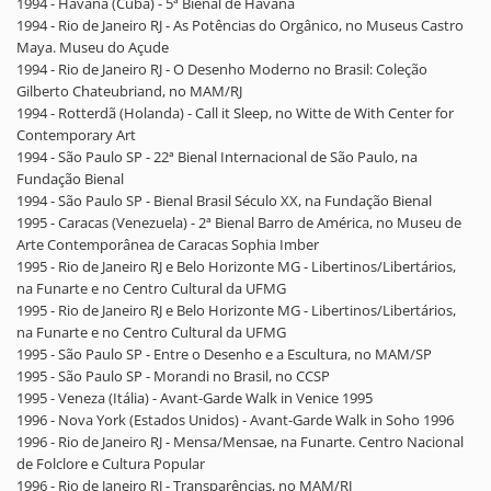
1994 - Havana (Cuba) - 5ª Bienal de Havana
1994 - Rio de Janeiro RJ - As Potências do Orgânico, no Museus Castro
Maya. Museu do Açude
1994 - Rio de Janeiro RJ - O Desenho Moderno no Brasil: Coleção
Gilberto Chateubriand, no MAM/RJ
1994 - Rotterdã (Holanda) - Call it Sleep, no Witte de With Center for
Contemporary Art
1994 - São Paulo SP - 22ª Bienal Internacional de São Paulo, na
Fundação Bienal
1994 - São Paulo SP - Bienal Brasil Século XX, na Fundação Bienal
1995 - Caracas (Venezuela) - 2ª Bienal Barro de América, no Museu de
Arte Contemporânea de Caracas Sophia Imber
1995 - Rio de Janeiro RJ e Belo Horizonte MG - Libertinos/Libertários,
na Funarte e no Centro Cultural da UFMG
1995 - Rio de Janeiro RJ e Belo Horizonte MG - Libertinos/Libertários,
na Funarte e no Centro Cultural da UFMG
1995 - São Paulo SP - Entre o Desenho e a Escultura, no MAM/SP
1995 - São Paulo SP - Morandi no Brasil, no CCSP
1995 - Veneza (Itália) - Avant-Garde Walk in Venice 1995
1996 - Nova York (Estados Unidos) - Avant-Garde Walk in Soho 1996
1996 - Rio de Janeiro RJ - Mensa/Mensae, na Funarte. Centro Nacional
de Folclore e Cultura Popular
1996 - Rio de Janeiro RJ - Transparências, no MAM/RJ