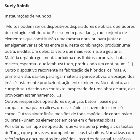
Suely Rolnik
Instaurações de Mundos
"Muitos podem ser os dispositivos disparadores de obras, operadores
de contágio e hibridação. Eles servem para dar liga ao conjunto de
elementos que constituirão uma mesma obra, ou para juntar e
amalgamar várias obras entre si e, nesta combinação, produzir uma
outra, inédita. Um deles, talvez o que mais retorna, é a gelatina.
Matéria orgânica gosmenta, próxima dos fluidos corporais - baba,
meleca, esperma - que lambuza tudo, produzindo um continuum. [...]
Outro dispositivo recorrente na fabricação de híbridos: os ímãs. À
primeira vista, usá-los para ligar materiais parece óbvio: a vocação dos
ímãs é justamente produzir atração entre minérios. No entanto, ao
cumprir seu destino no contexto inesperado de uma obra de arte, eles
provocam estranhamento. [...]
Outros inesperados operadores de junção: batom, base e pó
compacto maquiam cálices, urnas e 'lábios' e fazem deles um só
corpo. Outros ainda: finíssimos fios de toda espécie - de cobre, nylon
ou prata - unem os elementos em cena em diferentes obras.
Por último, um tipo de operador que vale a pena privilegiar: os textos
de Tunga que por vezes acompanham seus trabalhos. Narrativas com
referências a documentos imaginários - recortes de jornal, relatórios