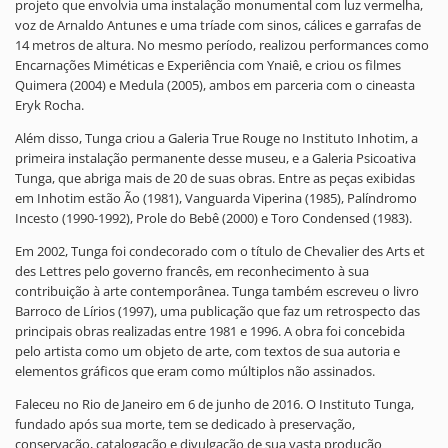
projeto que envolvia uma instalação monumental com luz vermelha,
voz de Arnaldo Antunes e uma tríade com sinos, cálices e garrafas de
14 metros de altura. No mesmo período, realizou performances como
Encarnações Miméticas e Experiência com Ynaiê, e criou os filmes
Quimera (2004) e Medula (2005), ambos em parceria com o cineasta
Eryk Rocha.
Além disso, Tunga criou a Galeria True Rouge no Instituto Inhotim, a
primeira instalação permanente desse museu, e a Galeria Psicoativa
Tunga, que abriga mais de 20 de suas obras. Entre as peças exibidas
em Inhotim estão Ão (1981), Vanguarda Viperina (1985), Palíndromo
Incesto (1990-1992), Prole do Bebê (2000) e Toro Condensed (1983).
Em 2002, Tunga foi condecorado com o título de Chevalier des Arts et
des Lettres pelo governo francês, em reconhecimento à sua
contribuição à arte contemporânea. Tunga também escreveu o livro
Barroco de Lírios (1997), uma publicação que faz um retrospecto das
principais obras realizadas entre 1981 e 1996. A obra foi concebida
pelo artista como um objeto de arte, com textos de sua autoria e
elementos gráficos que eram como múltiplos não assinados.
Faleceu no Rio de Janeiro em 6 de junho de 2016. O Instituto Tunga,
fundado após sua morte, tem se dedicado à preservação,
conservação, catalogação e divulgação de sua vasta produção