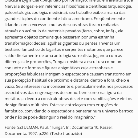
Oiticica e Lygia Clark. Arquiteto por formação, imerso em literatura (de
Nerval a Borges) e em referências filosóficas e científicas (arqueologia,
paleontologia, zoologia, medicina), seu trabalho exibe a marca das
grandes ficções do continente latino-americano. Freqüentemente
lidando com o excesso - muitas de suas obras foram realizadas
através do acúmulo de materiais pesados (ferro, cobre, ímã) -, ele
apresenta objetos comuns que passaram por uma estranha
transformação: dedais, agulhas gigantes ou pentes. Inventa um
bestiário fantástico de lagartos e serpentes mutantes que parece
saído diretamente de uma antologia surrealista. Jogando com as
diferenças de proporções, Tunga considera a escultura como um
conjunto de formas e figuras enigmáticas cuja estranheza e
proporções fabulosas intrigam o espectador e causam transtorno em
sua percepção habitual de próximo e distante, dentro e fora, cheio e
vazio. Seu interesse no inconsciente e, particularmente, nos processos
associativos das engrenagens do sonho, bem como na figura da
metáfora, o levou a construir obras de arte com ramificações e efeitos
de significado múltiplos. Estes se entrelaçam com erupções do
fantástico, convidando o espectador a penetrar num universo barroco
onde não se pode distinguir o real do imaginário."
Fonte: SZTULMAN, Paul. "Tunga". In: Documenta 10. Kassel:
Documenta, 1997. p.226. (Texto traduzido)