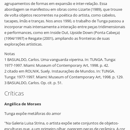
agrupamentos de formas em expansão e inter-relação. Essa
abordagem se manifestou em obras como Lizarte (1989), que trouxe
de volta objetos recorrentes na poética do artista, como cabelos,
tacapes, ímãs e tranças. Nos anos 1990, o trabalho de Tunga passou a
incorporar mais intensamente a interação entre peças tridimensionais
e performances, como em Inside Out, Upside Down (Ponta Cabeça)
(1994/1997) e Resgate (2001), ampliando as fronteiras de suas
explorações artísticas.
Notas
1 BASUALDO, Carlos. Uma vanguarda viperina. In: TUNGA. Tunga:
1977-1997. Miami: Museum of Contemporary Art, 1998. p. 42.
2 citado em ROLNIK, Suely. Instaurações de Mundos. In: TUNGA.
Tunga: 1977-1997. Miami: Museum of Contemporary Art, 1998. p. 129.
3 BASUALDO, Carlos. Op. cit. p. 51.
Críticas
Angélica de Moraes
Tunga expõe metáforas do amor
"Na Galeria Luisa Strina, o artista expõe sete conjuntos de objetos-
esculturas que, a um primeiro olhar, parecem peças de cerâmica. A cor