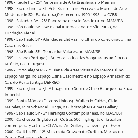
1998 - Recife PE - 25º Panorama de Arte Brasileira, no Mamam
1998 - Rio de Janeiro RJ - Arte Brasileira no Acervo do Museu de Arte
Moderna de São Paulo: doações recentes 1996-1998, no CCBB
1998 - Salvador BA - 25º Panorama de Arte Brasileira, no MAM/BA
1998 - São Paulo SP - 24ª Bienal Internacional de São Paulo, na
Fundação Bienal
1998 - São Paulo SP - Afinidades Eletivas I: o olhar do colecionador, na
Casa das Rosas
1998 - São Paulo SP - Teoria dos Valores, no MAM/SP
1999 - Lisboa (Portugal) - América Latina das Vanguardas ao Fim do
Milênio, na Culturgest
1999 - Porto Alegre RS - 2ª Bienal de Artes Visuais do Mercosul, no
Espaço Margs, no Espaço Usina Gasômetro e no Espaço Armazém do
Cais do Porto (antigo DEPREC)
1999 - Rio de Janeiro RJ - A Imagem do Som de Chico Buarque, no Paço
Imperial
1999 - Santa Mônica (Estados Unidos) - Waltercio Caldas, Cildo
Meireles, Mira Schendel, Tunga, na Christopher Grimes Gallery
1999 - São Paulo SP - 3ª Heranças Contemporâneas, no MAC/USP
2000 - Colchester (Inglaterra) - Outros 500: highlights of brazilian
contemporary art in UECLAA, na Art Gallery - University of Essex
2000 - Curitiba PR - 12ª Mostra da Gravura de Curitiba. Marcas do
Corpo, Dobras da Alma