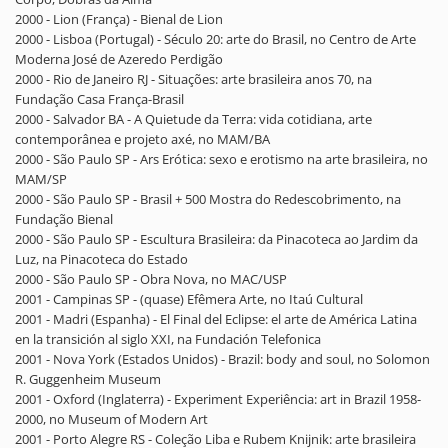
2000 - Lion (França) - Bienal de Lion
2000 - Lisboa (Portugal) - Século 20: arte do Brasil, no Centro de Arte
Moderna José de Azeredo Perdigão
2000 - Rio de Janeiro RJ - Situações: arte brasileira anos 70, na
Fundação Casa França-Brasil
2000 - Salvador BA - A Quietude da Terra: vida cotidiana, arte
contemporânea e projeto axé, no MAM/BA
2000 - São Paulo SP - Ars Erótica: sexo e erotismo na arte brasileira, no
MAM/SP
2000 - São Paulo SP - Brasil + 500 Mostra do Redescobrimento, na
Fundação Bienal
2000 - São Paulo SP - Escultura Brasileira: da Pinacoteca ao Jardim da
Luz, na Pinacoteca do Estado
2000 - São Paulo SP - Obra Nova, no MAC/USP
2001 - Campinas SP - (quase) Efêmera Arte, no Itaú Cultural
2001 - Madri (Espanha) - El Final del Eclipse: el arte de América Latina
en la transición al siglo XXI, na Fundación Telefonica
2001 - Nova York (Estados Unidos) - Brazil: body and soul, no Solomon
R. Guggenheim Museum
2001 - Oxford (Inglaterra) - Experiment Experiência: art in Brazil 1958-
2000, no Museum of Modern Art
2001 - Porto Alegre RS - Coleção Liba e Rubem Knijnik: arte brasileira