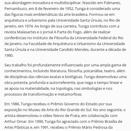
sua abordagem inovadora e multidisciplinar. Nascido em Palmares,
Pernambuco, em 8 de fevereiro de 1952, Tunga é considerado uma
das figuras mais emblemáticas da arte brasileira. Formou-se em
arquitetura e urbanismo pela Universidade Santa Úrsula, no Rio de
Janeiro, em 1974. Ao longo de sua carreira, Tunga contribuiu com a
revista Malasartes e o jornal A Parte do Fogo, além de realizar
conferências no Instituto de Filosofia da Universidade Federal do Rio
de Janeiro, na Faculdade de Arquitetura e Urbanismo da Universidade
Santa Úrsula e na Universidade Candido Mendes, durante a década de
1980.
Seu trabalho foi profundamente influenciado por uma ampla gama de
conhecimentos, incluindo literatura, filosofia, psicanálise, teatro, além
de disciplinas das ciências exatas e biológicas. Tunga desenvolveu uma
obra potente, profunda e autorreferente, que nega o tempo linear e
se apoia na materialidade, na topologia, nas simbologias e nos
processos de transformação e metamorfose.
Em 1986, Tunga recebeu o Prêmio Governo do Estado por sua
exposição no Museu de Arte do Rio Grande do Sul. No ano seguinte, o
artista desenvolveu o vídeo Nervo de Prata, em colaboração com
Arthur Omar. Em 1990, Tunga foi agraciado com o Prêmio Brasília de
Artes Plásticas e, em 1991, recebeu o Prêmio Mário Pedrosa da