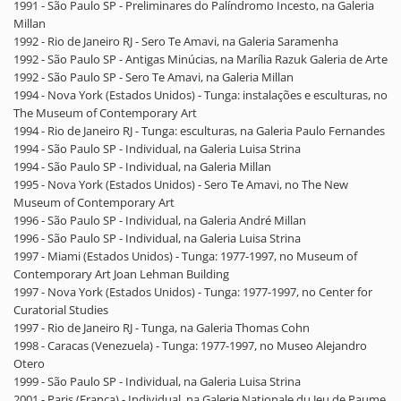
1991 - São Paulo SP - Preliminares do Palíndromo Incesto, na Galeria
Millan
1992 - Rio de Janeiro RJ - Sero Te Amavi, na Galeria Saramenha
1992 - São Paulo SP - Antigas Minúcias, na Marília Razuk Galeria de Arte
1992 - São Paulo SP - Sero Te Amavi, na Galeria Millan
1994 - Nova York (Estados Unidos) - Tunga: instalações e esculturas, no
The Museum of Contemporary Art
1994 - Rio de Janeiro RJ - Tunga: esculturas, na Galeria Paulo Fernandes
1994 - São Paulo SP - Individual, na Galeria Luisa Strina
1994 - São Paulo SP - Individual, na Galeria Millan
1995 - Nova York (Estados Unidos) - Sero Te Amavi, no The New
Museum of Contemporary Art
1996 - São Paulo SP - Individual, na Galeria André Millan
1996 - São Paulo SP - Individual, na Galeria Luisa Strina
1997 - Miami (Estados Unidos) - Tunga: 1977-1997, no Museum of
Contemporary Art Joan Lehman Building
1997 - Nova York (Estados Unidos) - Tunga: 1977-1997, no Center for
Curatorial Studies
1997 - Rio de Janeiro RJ - Tunga, na Galeria Thomas Cohn
1998 - Caracas (Venezuela) - Tunga: 1977-1997, no Museo Alejandro
Otero
1999 - São Paulo SP - Individual, na Galeria Luisa Strina
2001 - Paris (França) - Individual, na Galerie Nationale du Jeu de Paume