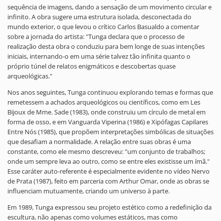
sequência de imagens, dando a sensação de um movimento circular e
infinito. A obra sugere uma estrutura isolada, desconectada do
mundo exterior, o que levou o crítico Carlos Basualdo a comentar
sobre a jornada do artista: "Tunga declara que o processo de
realização desta obra o conduziu para bem longe de suas intenções
iniciais, internando-o em uma série talvez tão infinita quanto o
próprio túnel de relatos enigmáticos e descobertas quase
arqueológicas."
Nos anos seguintes, Tunga continuou explorando temas e formas que
remetessem a achados arqueológicos ou científicos, como em Les
Bijoux de Mme. Sade (1983), onde construiu um círculo de metal em
forma de osso, e em Vanguarda Viperina (1986) e Xipófagas Capilares
Entre Nós (1985), que propõem interpretações simbólicas de situações
que desafiam a normalidade. A relação entre suas obras é uma
constante, como ele mesmo descreveu: "um conjunto de trabalhos;
onde um sempre leva ao outro, como se entre eles existisse um ímã."
Esse caráter auto-referente é especialmente evidente no vídeo Nervo
de Prata (1987), feito em parceria com Arthur Omar, onde as obras se
influenciam mutuamente, criando um universo à parte.
Em 1989, Tunga expressou seu projeto estético como a redefinição da
escultura, não apenas como volumes estáticos, mas como