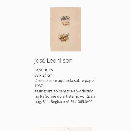
José Leonilson
Sem Título
33 x 24 cm
lápis de cor e aquarela sobre papel
1987
assinatura ao centro Reproduzido
no Raisonné do artista no vol. 2, na
pág. 311. Registro nº PL.1065.0/00
Participou da Exposição "Sob o
peso dos meus amores", em 2011,
no Itaú Cultural / Capela do
Morumbi, São Paulo.