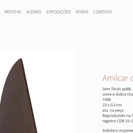
ARTISTAS
ACERVO
EXPOSIÇÕES
FEIRAS
CONTATO
Amilcar 
Sem Titulo (p88)
corte e dobra ch
1998
23 x 0,3 cm
ass. na peça
Reproduzido no li
registro CDR 33. 
Solicite o orçam