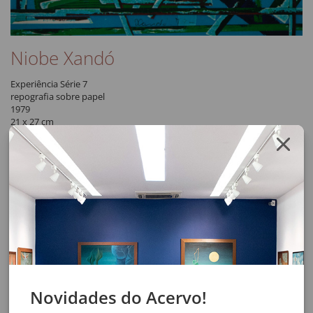
Niobe Xandó
Experiência Série 7
repografia sobre papel
1979
21 x 27 cm
assinatura ao centro
Participou da exposição "Niobe Xandó - A arte de subverter a ordem
das coisas", na
Pinacoteca do Estado de São Paulo, 2007. Reproduzida no catálogo da
mostra, pág. 191.
Solicite o orçamento da obra clicando no botão abaixo, após
confirmar o pedido de solicitação a resposta será enviada por email.
SOLICITAR VIA WHATSAPP
Compartilhar
Novidades do Acervo!