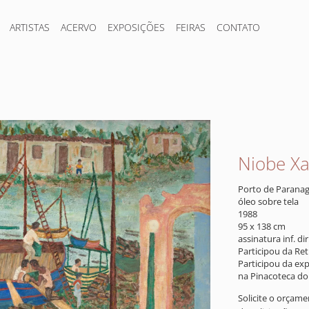
ARTISTAS
ACERVO
EXPOSIÇÕES
FEIRAS
CONTATO
Niobe X
Porto de Parana
óleo sobre tela
1988
95 x 138 cm
assinatura inf. dir
Participou da Ret
Participou da exp
na Pinacoteca do 
Solicite o orçam