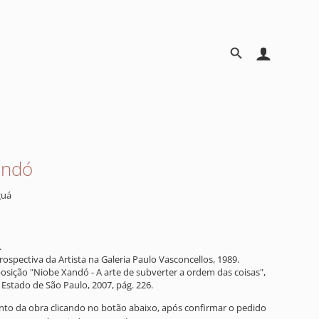
andó
guá
.
rospectiva da Artista na Galeria Paulo Vasconcellos, 1989.
osição "Niobe Xandó - A arte de subverter a ordem das coisas",
Estado de São Paulo, 2007, pág. 226.
ento da obra clicando no botão abaixo, após confirmar o pedido